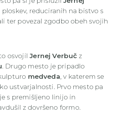
o pa si je prislužil
Jernej
ploskev, reduciranih na bistvo s
ali ter povezal zgodbo obeh svojih
o osvojil
Jernej Verbuč
z
u
. Drugo mesto je pripadlo
 skulpturo
medveda
, v katerem se
ko ustvarjalnosti. Prvo mesto pa
je s premišljeno linijo in
navdušil z dovršeno formo.