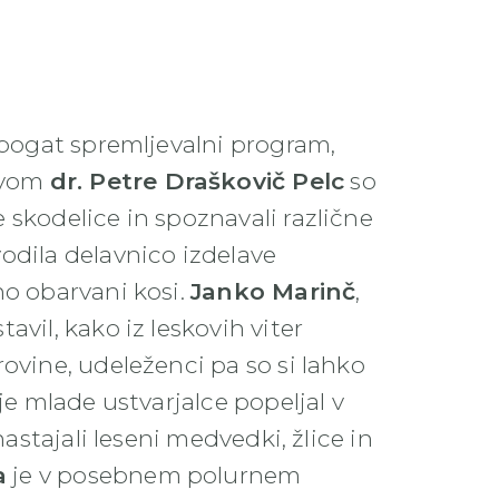
i bogat spremljevalni program,
tvom
dr. Petre Draškovič Pelc
so
 skodelice in spoznavali različne
vodila delavnico izdelave
no obarvani kosi.
Janko Marinč
,
avil, kako iz leskovih viter
ovine, udeleženci pa so si lahko
je mlade ustvarjalce popeljal v
nastajali leseni medvedki, žlice in
a
je v posebnem polurnem