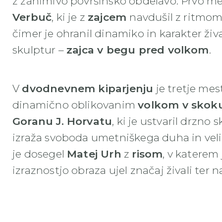
z zanimivo površinsko obdelavo. Prvo mest
Verbuč
, ki je z
zajcem
navdušil z ritmom 
čimer je ohranil dinamiko in karakter živ
skulptur –
zajca v begu pred volkom
.
V
dvodnevnem kiparjenju
je tretje mest
dinamično oblikovanim
volkom v skok
Goranu J. Horvatu
, ki je ustvaril drzno
izraža svoboda umetniškega duha in veli
je dosegel
Matej Urh
z
risom
, v katerem 
izraznostjo obraza ujel značaj živali ter 