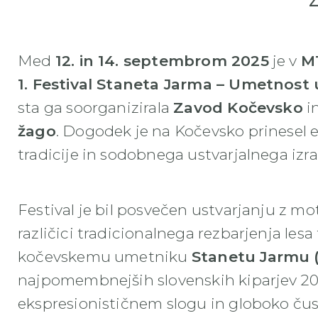
Med
12. in 14. septembrom 2025
je v
MT
1. Festival Staneta Jarma – Umetnost
sta ga soorganizirala
Zavod Kočevsko
i
žago
. Dogodek je na Kočevsko prinesel 
tradicije in sodobnega ustvarjalnega izra
Festival je bil posvečen ustvarjanju z m
različici tradicionalnega rezbarjenja lesa 
kočevskemu umetniku
Stanetu Jarmu (
najpomembnejših slovenskih kiparjev 20.
ekspresionističnem slogu in globoko čust