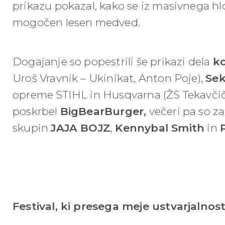
prikazu pokazal, kako se iz masivnega h
mogočen lesen medved.
Dogajanje so popestrili še prikazi dela
k
Uroš Vravnik – Ukinikat, Anton Poje),
Sek
opreme STIHL in Husqvarna (ŽS Tekavčič).
poskrbel
BigBearBurger,
večeri pa so za
skupin
JAJA BOJZ
,
Kennybal Smith
in
Festival, ki presega meje ustvarjalnost