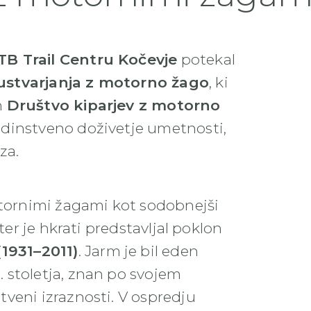
B Trail Centru Kočevje
potekal
 ustvarjanja z motorno žago
, ki
n
Društvo kiparjev z motorno
edinstveno doživetje umetnosti,
za.
otornimi žagami kot sodobnejši
ter je hkrati predstavljal poklon
1931–2011)
. Jarm je bil eden
 stoletja, znan po svojem
veni izraznosti. V ospredju