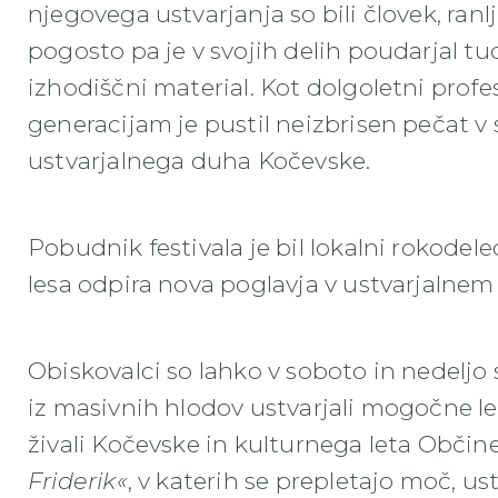
njegovega ustvarjanja so bili človek, ranl
pogosto pa je v svojih delih poudarjal tu
izhodiščni material. Kot dolgoletni profe
generacijam je pustil neizbrisen pečat v 
ustvarjalnega duha Kočevske.
Pobudnik festivala je bil lokalni rokodel
lesa odpira nova poglavja v ustvarjalnem
Obiskovalci so lahko v soboto in nedeljo s
iz masivnih hlodov ustvarjali mogočne l
živali Kočevske in kulturnega leta Obči
Friderik«
, v katerih se prepletajo moč, u