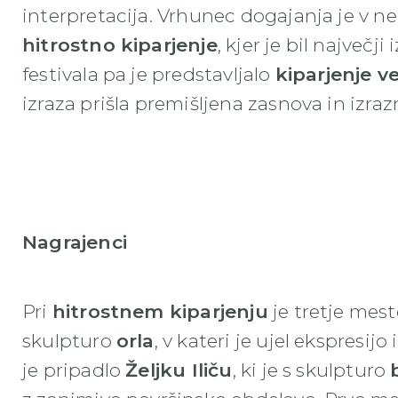
interpretacija. Vrhunec dogajanja je v n
hitrostno kiparjenje
, kjer je bil največji
festivala pa je predstavljalo
kiparjenje v
izraza prišla premišljena zasnova in izra
Nagrajenci
Pri
hitrostnem kiparjenju
je tretje mest
skulpturo
orla
, v kateri je ujel ekspresi
je pripadlo
Željku Iliču
, ki je s skulpturo