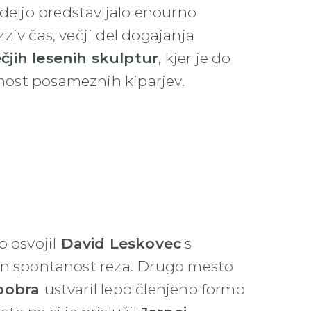
edeljo predstavljalo enourno
 izziv čas, večji del dogajanja
ečjih lesenih skulptur
, kjer je do
znost posameznih kiparjev.
o osvojil
David Leskovec
s
jo in spontanost reza. Drugo mesto
bobra
ustvaril lepo členjeno formo