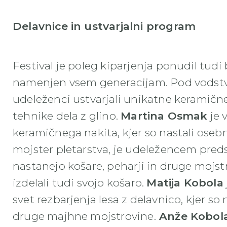
Delavnice in ustvarjalni program
Festival je poleg kiparjenja ponudil tud
namenjen vsem generacijam. Pod vods
udeleženci ustvarjali unikatne keramične
tehnike dela z glino.
Martina Osmak
je 
keramičnega nakita, kjer so nastali oseb
mojster pletarstva, je udeležencem predst
nastanejo košare, peharji in druge mojstr
izdelali tudi svojo košaro.
Matija Kobola
svet rezbarjenja lesa z delavnico, kjer so 
druge majhne mojstrovine.
Anže Kobol