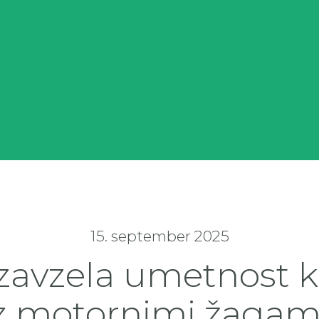
15. september 2025
zavzela umetnost k
z motornimi žagam