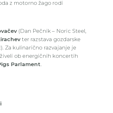
loda z motorno žago rodi
ovačev
(Dan Pečnik – Noric Steel,
irachev
ter razstava gozdarske
 Za kulinarično razvajanje je
živeli ob energičnih koncertih
Pigs Parlament
.
i