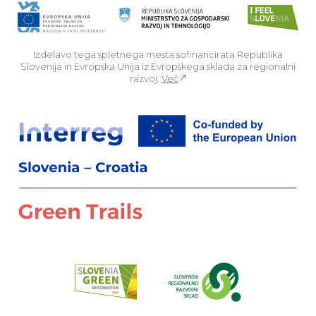
Izdelavo tega spletnega mesta sofinancirata Republika
Slovenija in Evropska Unija iz Evropskega sklada za regionalni
razvoj.
Več
Za
Preberi o pr