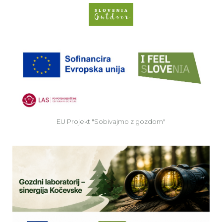
Spletno mesto Slove
EU
EU Projekt "Sobivajmo z gozdom"
Ve