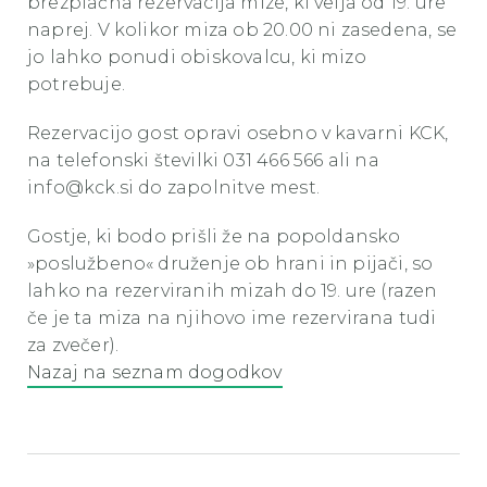
brezplačna rezervacija mize, ki velja od 19. ure
naprej. V kolikor miza ob 20.00 ni zasedena, se
jo lahko ponudi obiskovalcu, ki mizo
potrebuje.
Rezervacijo gost opravi osebno v kavarni KCK,
na telefonski številki 031 466 566 ali na
info@kck.si do zapolnitve mest.
Gostje, ki bodo prišli že na popoldansko
»poslužbeno« druženje ob hrani in pijači, so
lahko na rezerviranih mizah do 19. ure (razen
če je ta miza na njihovo ime rezervirana tudi
za zvečer).
Nazaj na seznam dogodkov