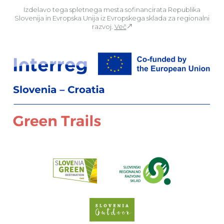
Izdelavo tega spletnega mesta sofinancirata Republika
Slovenija in Evropska Unija iz Evropskega sklada za regionalni
razvoj.
Več
Za
Preberi o pr
Spletno mesto Slove