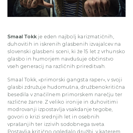
Smaal Tokk
je eden najbolj karizmatičnih,
duhovitih in iskrenih glasbenih izvajalcev na
slovenski glasbeni sceni, ki že 15 let z vrhunsko
glasbo in humorjem navdušuje občinstvo
vseh generacij na različnih prireditvah.
Smaal Tokk, »primorski gangsta raper«, v svoji
glasbi združuje hudomušna, družbenokritična
besedila v značilnem primorskem narečju ter
različne žanre. Z veliko ironije in duhovitimi
modrovanji izpostavlja vsakdanje tegobe,
govori o krizi srednjih let in osebnih
vprašanjih ter izzivih sodobnega sveta.
Postavlja kritično ogledalo družbi, v katerem