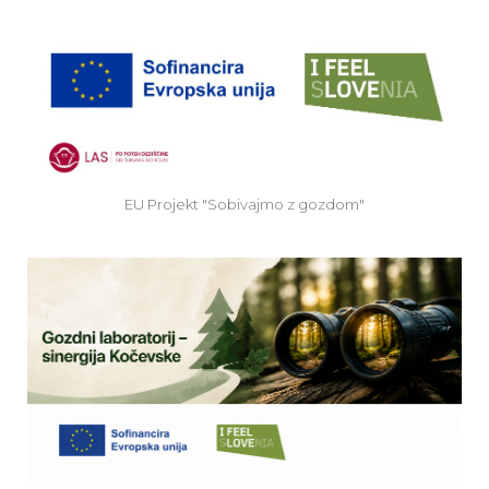
EU
EU Projekt "Sobivajmo z gozdom"
Ve