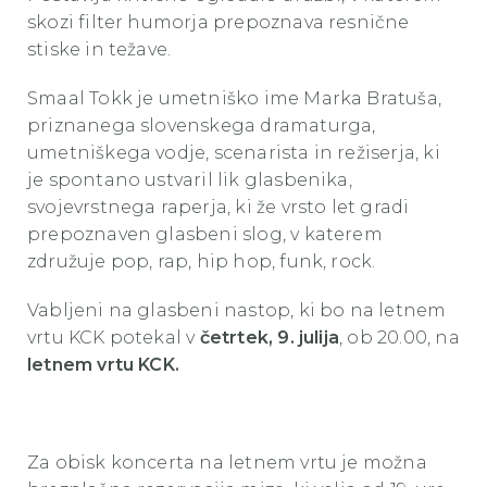
skozi filter humorja prepoznava resnične
stiske in težave.
Smaal Tokk je umetniško ime Marka Bratuša,
priznanega slovenskega dramaturga,
umetniškega vodje, scenarista in režiserja, ki
je spontano ustvaril lik glasbenika,
svojevrstnega raperja, ki že vrsto let gradi
prepoznaven glasbeni slog, v katerem
združuje pop, rap, hip hop, funk, rock.
Vabljeni na glasbeni nastop, ki bo na letnem
vrtu KCK potekal v
četrtek, 9. julija
, ob 20.00, na
letnem vrtu KCK.
Za obisk koncerta na letnem vrtu je možna