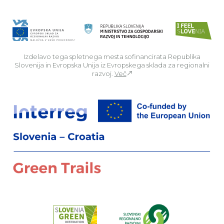
Izdelavo tega spletnega mesta sofinancirata Republika
Slovenija in Evropska Unija iz Evropskega sklada za regionalni
razvoj.
Več
Za
Preberi o pr