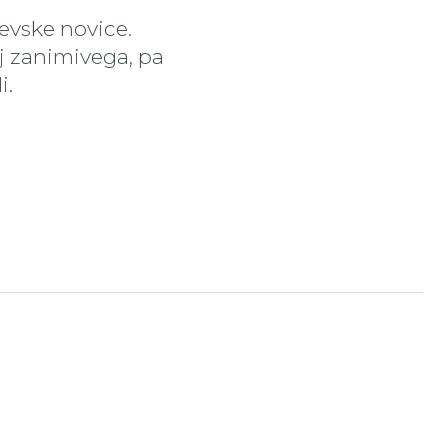
čevske novice.
aj zanimivega, pa
i.
tran
nstagram stran
ojdi na YouTube stran