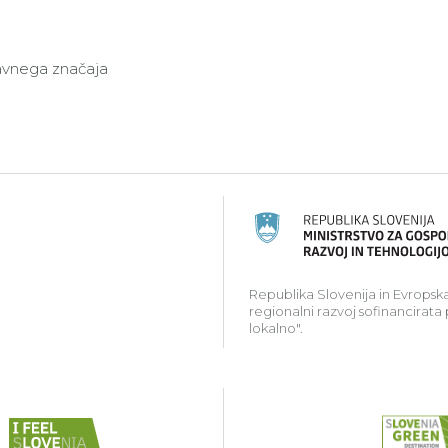
javnega značaja
ski kmetijski sklad za razvoj podeželja: Evropa investir
Republika Slovenija in Evropska
regionalni razvoj sofinancirata
lokalno".