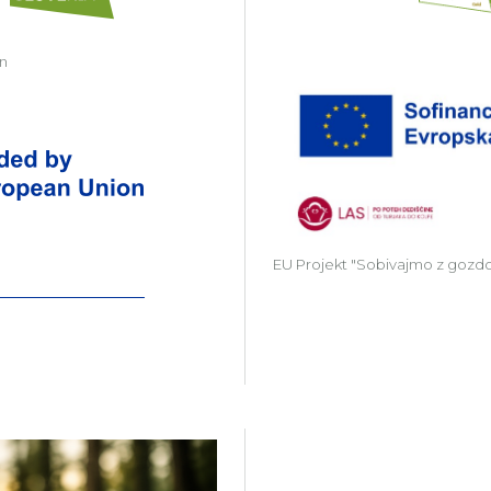
in
Zavod Kočevsko partner v projektu Gr
EU Projekt "Sobivajmo z gozd
Več o projektu Gozdni Laborat