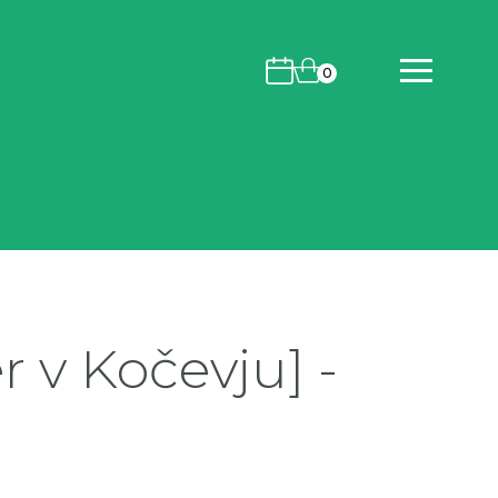
Koledar dogodkov
Košarica
0
 v Kočevju] -