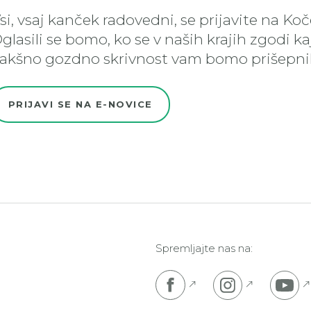
si, vsaj kanček radovedni, se prijavite na Ko
glasili se bomo, ko se v naših krajih zgodi k
akšno gozdno skrivnost vam bomo prišepnil
PRIJAVI SE NA E-NOVICE
Spremljajte nas na:
Pojdi na Facebook s
Pojdi na I
P