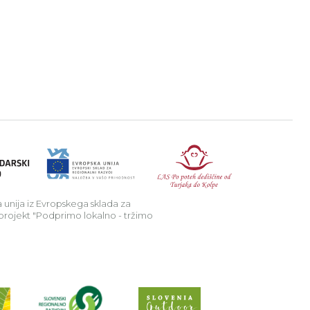
a v podeželje.
Republika Sl
 unija iz Evropskega sklada za
 projekt "Podprimo lokalno - tržimo
Preberi o projektu Raziščite skriv
Spletno mesto Slo