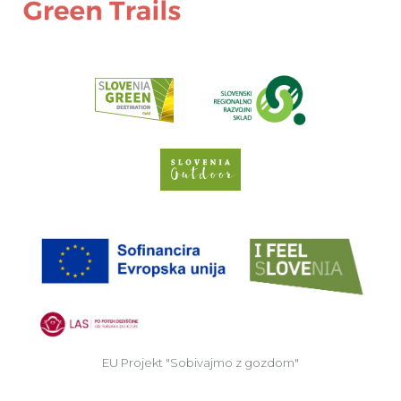
Preberi o pr
Spletno mesto Slove
EU
EU Projekt "Sobivajmo z gozdom"