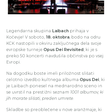
Legendarna skupina
Laibach
prihaja v
Kočevje! V soboto,
18. oktobra
, bodo na odru
KCK nastopili v okviru zaključnega dela svoje
evropske turneje
Opus Dei Revisited
, ki je s
preko 50 koncerti navdušila občinstva po vsej
Evropi.
Na dogodku boste imeli priložnost slišati
celotno izvedbo kultnega albuma
Opus Dei
, ki
je Laibach ponesel na mednarodno sceno in
se uvrstil na prestižni seznam
1001 albumov, ki
jih morate slišati, preden umrete
.
Skladbe so preoblečene v nove aranžmaje, ki