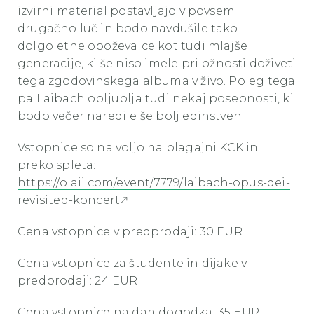
izvirni material postavljajo v povsem
drugačno luč in bodo navdušile tako
dolgoletne oboževalce kot tudi mlajše
generacije, ki še niso imele priložnosti doživeti
tega zgodovinskega albuma v živo. Poleg tega
pa Laibach obljublja tudi nekaj posebnosti, ki
bodo večer naredile še bolj edinstven.
Vstopnice so na voljo na blagajni KCK in
preko spleta:
https://olaii.com/event/7779/laibach-opus-dei-
revisited-koncert
Cena vstopnice v predprodaji: 30 EUR
Cena vstopnice za študente in dijake v
predprodaji: 24 EUR
Cena vstopnice na dan dogodka: 35 EUR