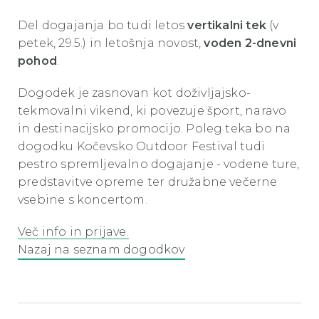
Del dogajanja bo tudi letos
vertikalni tek
(v
petek, 29.5.) in letošnja novost,
voden 2-dnevni
pohod
.
Dogodek je zasnovan kot doživljajsko-
tekmovalni vikend, ki povezuje šport, naravo
in destinacijsko promocijo. Poleg teka bo na
dogodku Kočevsko Outdoor Festival tudi
pestro spremljevalno dogajanje - vodene ture,
predstavitve opreme ter družabne večerne
vsebine s koncertom.
Več info in prijave.
Nazaj na seznam dogodkov