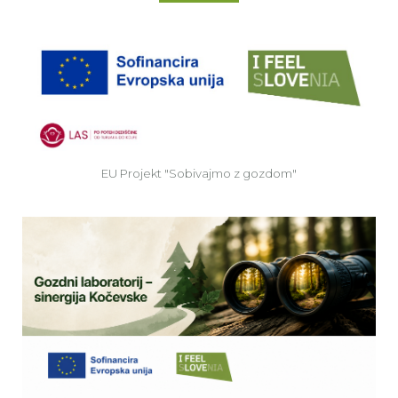
EU
EU Projekt "Sobivajmo z gozdom"
Ve