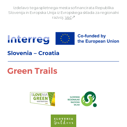
Izdelavo tega spletnega mesta sofinancirata Republika
Slovenija in Evropska Unija iz Evropskega sklada za regionalni
razvoj.
Več
Za
Preberi o pr
Spletno mesto Slove