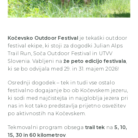
Kočevsko Outdoor Festival
je tekaški outdoor
festival ekipe, ki stoji za dogodki Julian Alps
Trail Run, Soča Outdoor Festival in UTVV
Slovenia. Vabljeni na
že peto edicijo festivala
,
ki se bo odvijala med 29. in 31. majem 2026!
Osrednji dogodek – tek in tudi vse ostalo
festivalno dogajanje bo ob Kočevskem jezeru,
ki sodi med najčistejša in najgloblja jezera pri
nas in kot tako predstavlja prijetno osvežitev
po aktivnostih na Kočevskem.
Tekmovalni program obsega
trail tek
na
5, 10,
15, 30 in 60 kilometrov
.