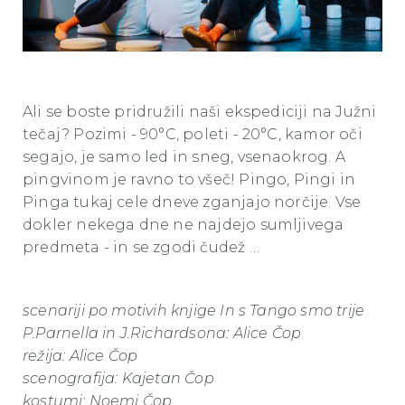
Ali se boste pridružili naši ekspediciji na Južni
tečaj? Pozimi - 90°C, poleti - 20°C, kamor oči
segajo, je samo led in sneg, vsenaokrog. A
pingvinom je ravno to všeč! Pingo, Pingi in
Pinga tukaj cele dneve zganjajo norčije. Vse
dokler nekega dne ne najdejo sumljivega
predmeta - in se zgodi čudež …
scenariji po motivih knjige In s Tango smo trije
P.Parnella in J.Richardsona: Alice Čop
režija: Alice Čop
scenografija: Kajetan Čop
kostumi: Noemi Čop