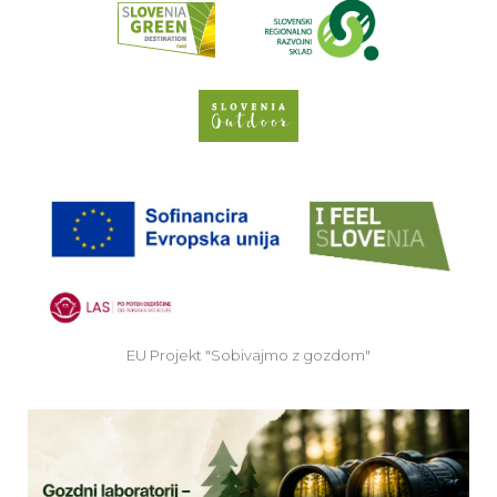
Spletno mesto Slove
EU
EU Projekt "Sobivajmo z gozdom"
Ve