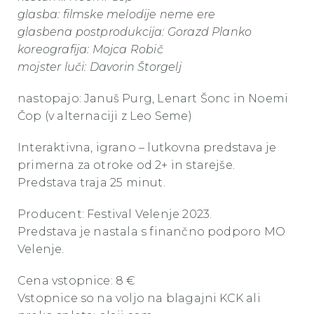
glasba: filmske melodije neme ere
glasbena postprodukcija: Gorazd Planko
koreografija: Mojca Robič
mojster luči: Davorin Štorgelj
nastopajo: Januš Purg, Lenart Šonc in Noemi
Čop (v alternaciji z Leo Seme)
Interaktivna, igrano – lutkovna predstava je
primerna za otroke od 2+ in starejše.
Predstava traja 25 minut.
Producent: Festival Velenje 2023.
Predstava je nastala s finančno podporo MO
Velenje.
Cena vstopnice: 8 €
Vstopnice so na voljo na blagajni KCK ali