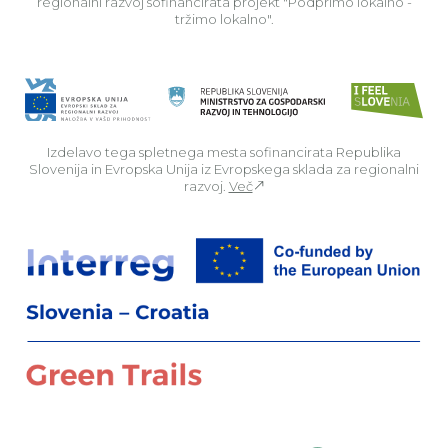
regionalni razvoj sofinancirata projekt "Podprimo lokalno -
tržimo lokalno".
Izdelavo tega spletnega mesta sofinancirata Republika
Slovenija in Evropska Unija iz Evropskega sklada za regionalni
razvoj.
Več
Za
Preberi o pr