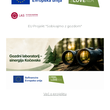
EU Projekt "Sobivajmo z gozdom"
Ve
Več o projektu