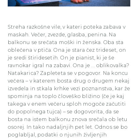
Streha razkošne vile, v kateri poteka zabava v
maskah. Večer, zvezde, glasba, penina. Na
balkonu se srečata moški in ženska. Oba sta
oblečena v ptiča. Ona je stara čez trideset, on
je sredi štiridesetih. On je pianist, ki je še
ravnokar igral na zabavi. Ona je … oblikovalka?
Natakarica? Zapleteta se v pogovor. Na koncu
večera – v katerem bosta drug o drugem nekaj
izvedela in stkala krhke vezi poznanstva, kar že
spominja na toplo človeško bližino (če je kaj
takega v enem večeru sploh mogoče začutiti
do popolnega tujca) – se dogovorita, da se
bosta na istem balkonu znova srečala ob letu
osorej. In tako nadaljnjih pet let. Odnos se bo
poglabljal, podatki o njunih življenjih