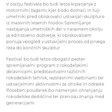
V osrčju festivala bo tudi letos kiparjenje z
motornimi žagami, kjer bodo domači in tuji
umetniki pred obiskovalci ustvarjali skulpture
iz masivnih lesenih hlodov. Spremljanje
nastajanja umetniških del v naravnem okolju
je edinstveno doživetje, ki obiskovalcem
ponuja vpogled v ustvarjalni proces od prvega
reza do končnih skulptur.
Festival bo tudi letos obogatil pester
spremljevalni program z rokodelskimi
delavnicami, predstavitvami različnih
rokodelskih tehnik, razstavnimi vsebinami ter
ustvarjalnimi aktivnostmi za otroke in odrasle.
Poseben poudarek bo namenjen ohranjanju
rokodelske dediščine ter prenosu znanja med
generacijami.