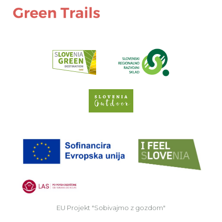
Preberi o pr
Spletno mesto Slove
EU
EU Projekt "Sobivajmo z gozdom"