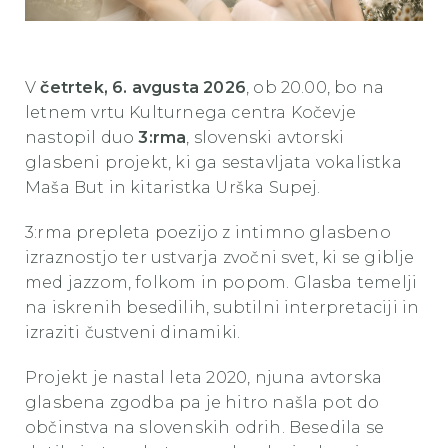
V
četrtek, 6. avgusta 2026
, ob 20.00, bo na
letnem vrtu Kulturnega centra Kočevje
nastopil duo
3:rma
, slovenski avtorski
glasbeni projekt, ki ga sestavljata vokalistka
Maša But in kitaristka Urška Supej.
3:rma prepleta poezijo z intimno glasbeno
izraznostjo ter ustvarja zvočni svet, ki se giblje
med jazzom, folkom in popom. Glasba temelji
na iskrenih besedilih, subtilni interpretaciji in
izraziti čustveni dinamiki.
Projekt je nastal leta 2020, njuna avtorska
glasbena zgodba pa je hitro našla pot do
občinstva na slovenskih odrih. Besedila se