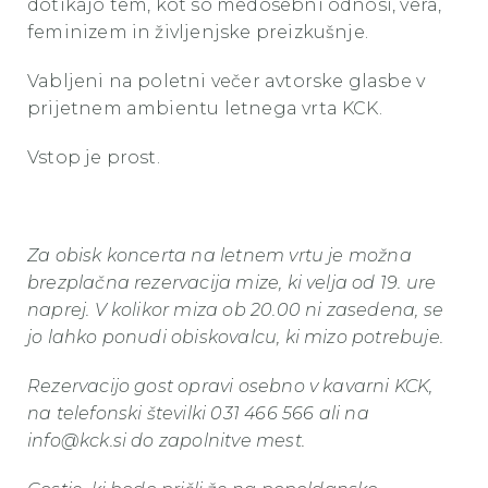
dotikajo tem, kot so medosebni odnosi, vera,
feminizem in življenjske preizkušnje.
Vabljeni na poletni večer avtorske glasbe v
prijetnem ambientu letnega vrta KCK.
Vstop je prost.
Za obisk koncerta na letnem vrtu je možna
brezplačna rezervacija mize, ki velja od 19. ure
naprej. V kolikor miza ob 20.00 ni zasedena, se
jo lahko ponudi obiskovalcu, ki mizo potrebuje.
Rezervacijo gost opravi osebno v kavarni KCK,
na telefonski številki 031 466 566 ali na
info@kck.si do zapolnitve mest.