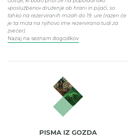
Gostje, ki bodo prišli že na popoldansko
»poslužbeno« druženje ob hrani in pijači, so
lahko na rezerviranih mizah do 19. ure (razen če
je ta miza na njihovo ime rezervirana tudi za
zvečer).
Nazaj na seznam dogodkov
PISMA IZ GOZDA