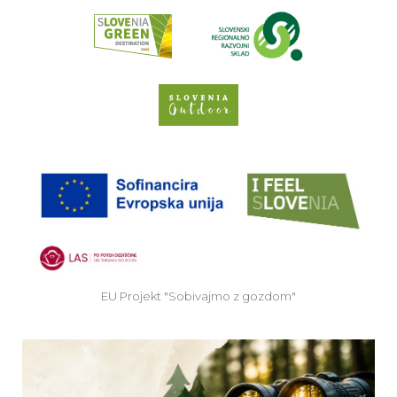
Preberi o pr
Spletno mesto Slove
EU
EU Projekt "Sobivajmo z gozdom"
Ve