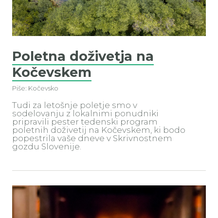
Poletna doživetja na
Kočevskem
Piše: Kočevsko
Tudi za letošnje poletje smo v
sodelovanju z lokalnimi ponudniki
pripravili pester tedenski program
poletnih doživetij na Kočevskem, ki bodo
popestrila vaše dneve v Skrivnostnem
gozdu Slovenije.