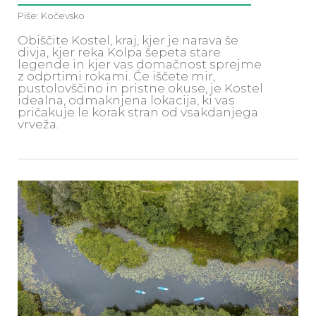
Piše: Kočevsko
Obiščite Kostel, kraj, kjer je narava še
divja, kjer reka Kolpa šepeta stare
legende in kjer vas domačnost sprejme
z odprtimi rokami. Če iščete mir,
pustolovščino in pristne okuse, je Kostel
idealna, odmaknjena lokacija, ki vas
pričakuje le korak stran od vsakdanjega
vrveža.