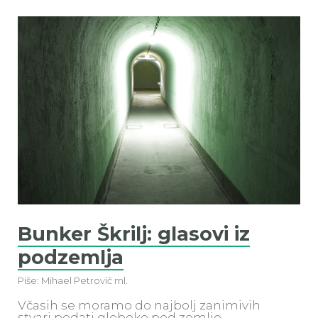
Bunker Škrilj: glasovi iz
podzemlja
Piše: Mihael Petrovič ml.
Včasih se moramo do najbolj zanimivih
stvari podati globoko pod zemljo.