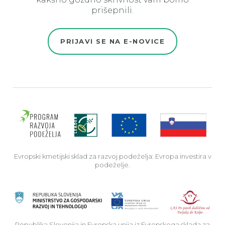
prišepnili.
PRIJAVI SE NA E-NOVICE
Evro
Evropski kmetijski sklad za razvoj podeželja: Evropa investira v
podeželje.
Rep
Republika Slovenija in Evropska unija iz Evropskega sklada za