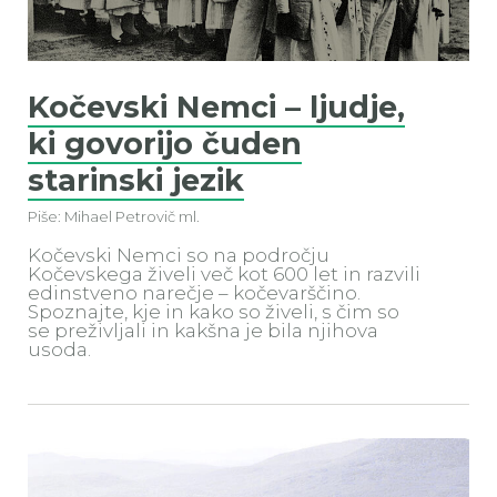
Kočevski Nemci – ljudje,
ki govorijo čuden
starinski jezik
Piše: Mihael Petrovič ml.
Kočevski Nemci so na področju
Kočevskega živeli več kot 600 let in razvili
edinstveno narečje – kočevarščino.
Spoznajte, kje in kako so živeli, s čim so
se preživljali in kakšna je bila njihova
usoda.