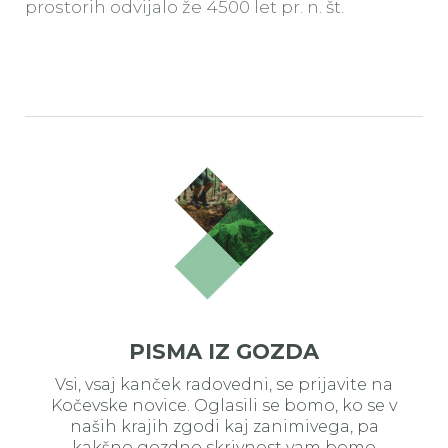
prostorih odvijalo že 4500 let pr. n. št.
PISMA IZ GOZDA
Vsi, vsaj kanček radovedni, se prijavite na
Kočevske novice. Oglasili se bomo, ko se v
naših krajih zgodi kaj zanimivega, pa
kakšno gozdno skrivnost vam bomo