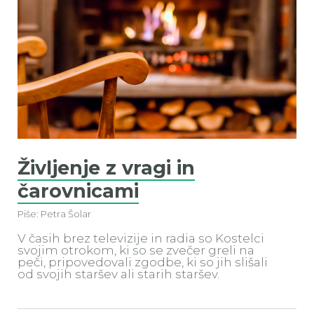
Življenje z vragi in
čarovnicami
Piše: Petra Šolar
V časih brez televizije in radia so Kostelci
svojim otrokom, ki so se zvečer greli na
peči, pripovedovali zgodbe, ki so jih slišali
od svojih staršev ali starih staršev.