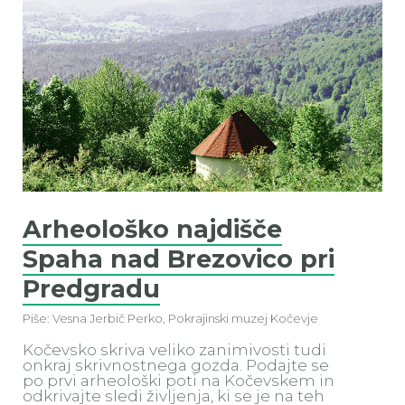
Arheološko najdišče
Spaha nad Brezovico pri
Predgradu
Piše: Vesna Jerbič Perko, Pokrajinski muzej Kočevje
Kočevsko skriva veliko zanimivosti tudi
onkraj skrivnostnega gozda. Podajte se
po prvi arheološki poti na Kočevskem in
odkrivajte sledi življenja, ki se je na teh