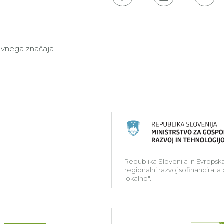
javnega značaja
ski kmetijski sklad za razvoj podeželja: Evropa investir
Republika Slovenija in Evropska
regionalni razvoj sofinancirata
lokalno".