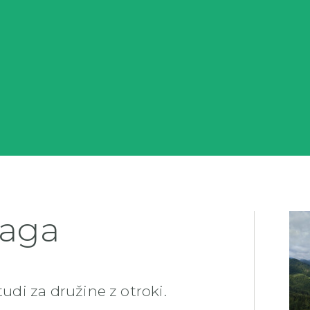
raga
di za družine z otroki.