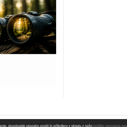
 dostopnosti
Kazalo
© 2026 Kočevsko
esto, dovoljujete uporabo orodij in piškotkov v skladu z našo
politiko varovanja za