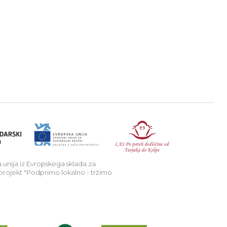
a v podeželje.
Republika Sl
 unija iz Evropskega sklada za
 projekt "Podprimo lokalno - tržimo
Preberi o projektu Raziščite skriv