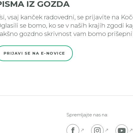
PISMA IZ GOZDA
si, vsaj kanček radovedni, se prijavite na Ko
glasili se bomo, ko se v naših krajih zgodi k
akšno gozdno skrivnost vam bomo prišepnil
PRIJAVI SE NA E-NOVICE
Spremljajte nas na:
Pojdi na Facebook s
Pojdi na I
P