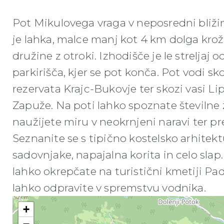
Pot Mikulovega vraga v neposredni bliž
je lahka, malce manj kot 4 km dolga krož
družine z otroki. Izhodišče je le streljaj
parkirišča, kjer se pot konča. Pot vodi 
rezervata Krajc-Bukovje ter skozi vasi Lip
Zapuže. Na poti lahko spoznate številne ži
naužijete miru v neokrnjeni naravi ter pr
Seznanite se s tipično kostelsko arhitekt
sadovnjake, napajalna korita in celo sla
lahko okrepčate na turistični kmetiji Pa
lahko odpravite v spremstvu vodnika.
+