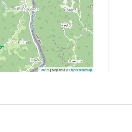
Leaflet
| Map data ©
OpenStreetMap