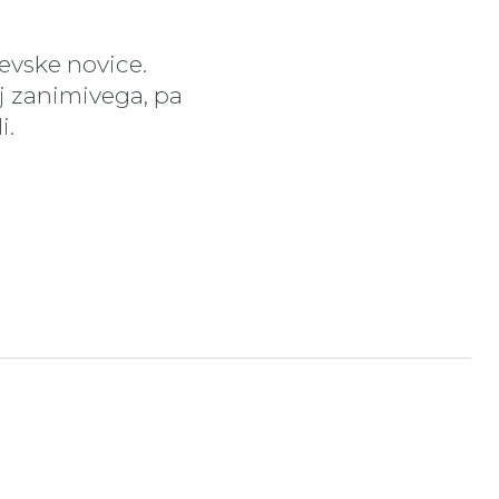
čevske novice.
aj zanimivega, pa
i.
tran
nstagram stran
ojdi na YouTube stran