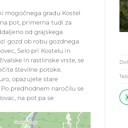
ini mogočnega gradu Kostel
na pot, primerna tudi za
 oddaljeno od grajskega
skozi gozd ob robu gozdnega
ovec, Selo pri Kostelu in
valske in rastlinske vrste, se
Dol
ečite številne potoke.
Tež
uro, opazujete stare
p. Po predhodnem naročilu se
dovac, na pot pa se