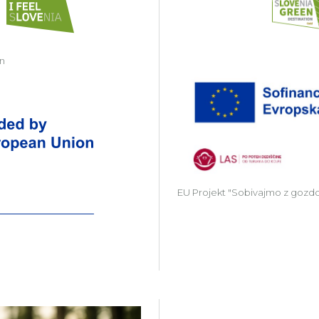
in
Zavod Kočevsko partner v projektu Gr
EU Projekt "Sobivajmo z gozd
Več o projektu Gozdni Laborat