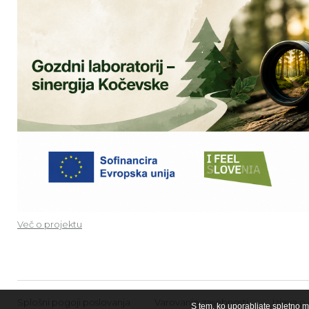
Več o projektu
Splošni pogoji poslovanja
Varovanje zasebnosti
Izjava o
S tem, ko uporabljate spletno m