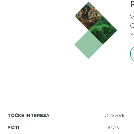
V
O
k
TOČKE INTERESA
O zavodu
POTI
Razpisi