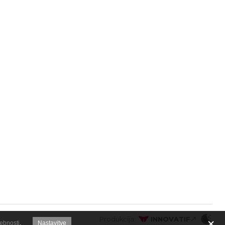
Produkcija:
INNOVATIF
sebnosti
.
Nastavitve