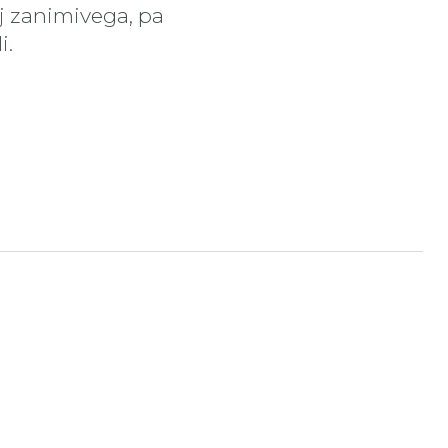
aj zanimivega, pa
i.
tran
nstagram stran
ojdi na YouTube stran