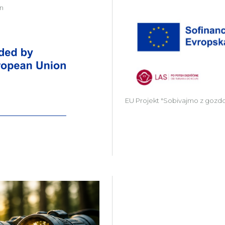
in
Zavod Kočevsko partner v projektu Gr
EU Projekt "Sobivajmo z gozd
Več o projektu Gozdni Laborat