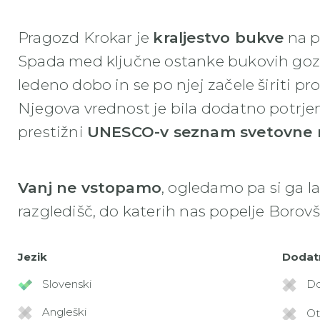
Pragozd Krokar je
kraljestvo bukve
na p
Spada med ključne ostanke bukovih gozdn
ledeno dobo in se po njej začele širiti pr
Njegova vrednost je bila dodatno potrje
prestižni
UNESCO-v seznam svetovne n
Vanj ne vstopamo
, ogledamo pa si ga l
razgledišč, do katerih nas popelje Borov
Jezik
Dodat
Slovenski
Do
Angleški
Ot