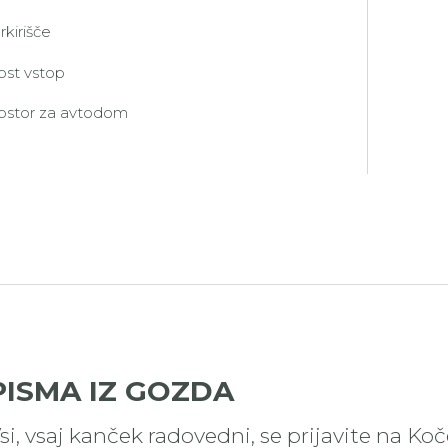
rkirišče
ost vstop
ostor za avtodom
PISMA IZ GOZDA
si, vsaj kanček radovedni, se prijavite na Ko