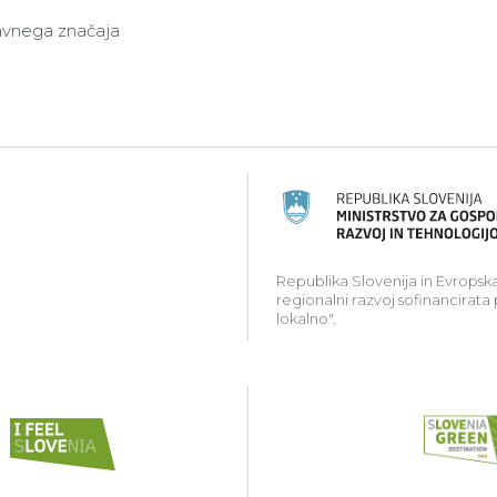
javnega značaja
ski kmetijski sklad za razvoj podeželja: Evropa investir
Republika Slovenija in Evropska
regionalni razvoj sofinancirata
lokalno".