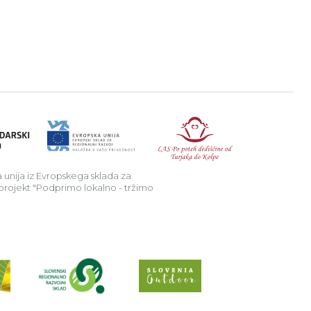
a v podeželje.
Republika Sl
 unija iz Evropskega sklada za
 projekt "Podprimo lokalno - tržimo
Preberi o projektu Raziščite skriv
Spletno mesto Slo