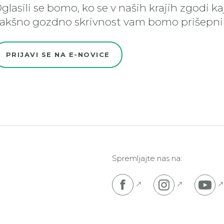
glasili se bomo, ko se v naših krajih zgodi k
akšno gozdno skrivnost vam bomo prišepnil
PRIJAVI SE NA E-NOVICE
Spremljajte nas na:
Pojdi na Facebook s
Pojdi na I
P