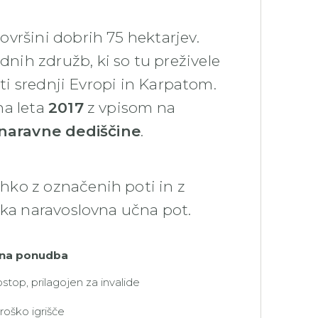
ovršini dobrih 75 hektarjev.
ih združb, ki so tu preživele
oti srednji Evropi in Karpatom.
na leta
2017
z vpisom na
aravne dediščine
.
ahko z označenih poti in z
ška naravoslovna učna pot.
na ponudba
stop, prilagojen za invalide
roško igrišče