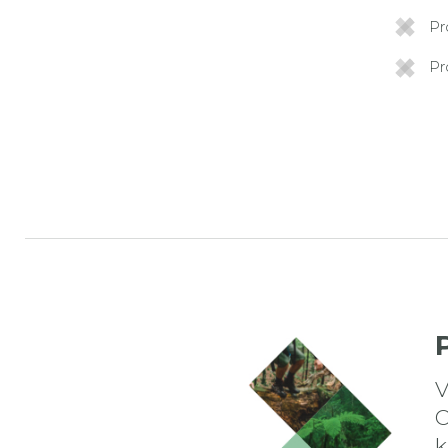
Pr
Pr
V
O
k