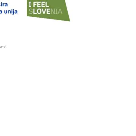
een Trails
om"
orij