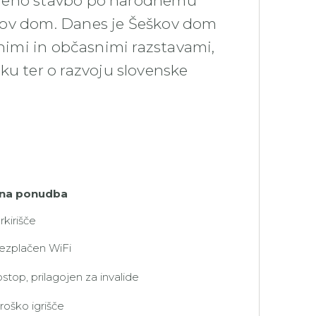
ljeno stavbo po narodnemu
kov dom. Danes je Šeškov dom
lnimi in občasnimi razstavami,
 ter o razvoju slovenske
na ponudba
rkirišče
ezplačen WiFi
stop, prilagojen za invalide
roško igrišče