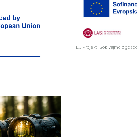
Zavod Kočevsko partner v projektu Gr
EU Projekt "Sobivajmo z gozd
Več o projektu Gozdni Laborat