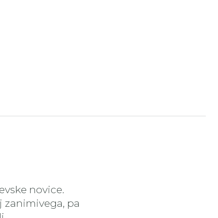
čevske novice.
aj zanimivega, pa
i.