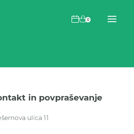
Koledar dogodkov
Košarica
0
ontakt in povpraševanje
ešernova ulica 11