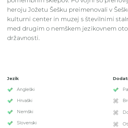
pomembnih sklepov. Po vojni so prenov
heroju Jožetu Šešku preimenovali v Šeš
kulturni center in muzej s številnimi sta
med drugim o nemškem jezikovnem otoku
državnosti.
Jezik
Dodat
Angleški
Pa
Hrvaški
Br
Nemški
Do
Slovenski
Ot