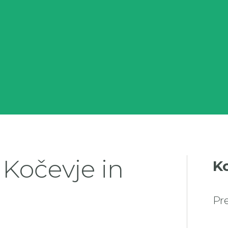
 Kočevje in
K
Pr