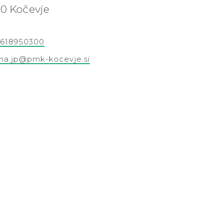
30 Kočevje
MUZEJ KOCEVJE IN SESKOV DOM
8618950300
na.jp@pmk-kocevje.si