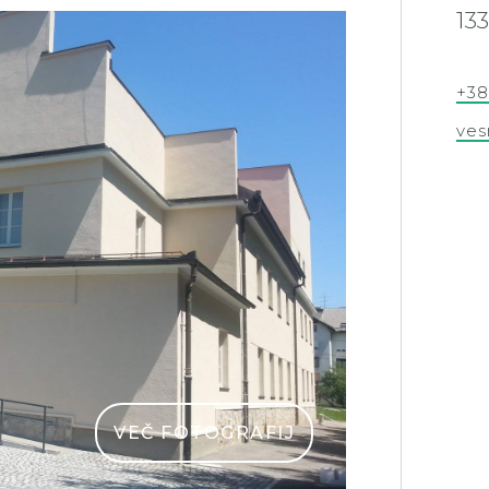
13
POKRAJINSKI 
+3
ves
VEČ FOTOGRAFIJ