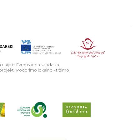
a v podeželje.
Republika Sl
 unija iz Evropskega sklada za
 projekt "Podprimo lokalno - tržimo
Preberi o projektu Raziščite skriv
Spletno mesto Slo
EU Projekt "Sobivajmo