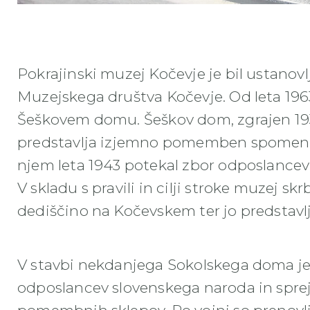
POKRAJINSKI MUZEJ KOCEVJE IN SESKOV DOM2
Pokrajinski muzej Kočevje je bil ustanov
Muzejskega društva Kočevje. Od leta 196
Šeškovem domu. Šeškov dom, zgrajen 19
predstavlja izjemno pomemben spomenik 
njem leta 1943 potekal zbor odposlancev
V skladu s pravili in cilji stroke muzej s
dediščino na Kočevskem ter jo predstavlja
V stavbi nekdanjega Sokolskega doma je
odposlancev slovenskega naroda in spre