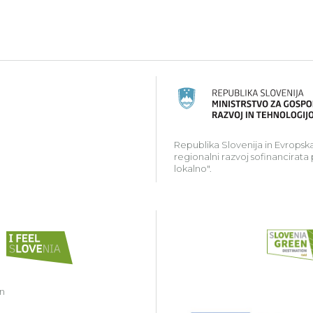
ski kmetijski sklad za razvoj podeželja: Evropa investir
Republika Slovenija in Evropska
regionalni razvoj sofinancirata
lokalno".
in