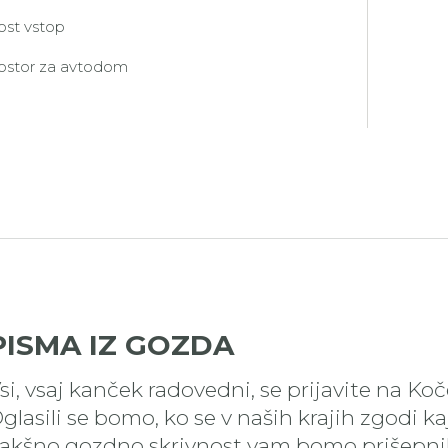
ost vstop
ostor za avtodom
PISMA IZ GOZDA
si, vsaj kanček radovedni, se prijavite na Ko
glasili se bomo, ko se v naših krajih zgodi k
akšno gozdno skrivnost vam bomo prišepnil