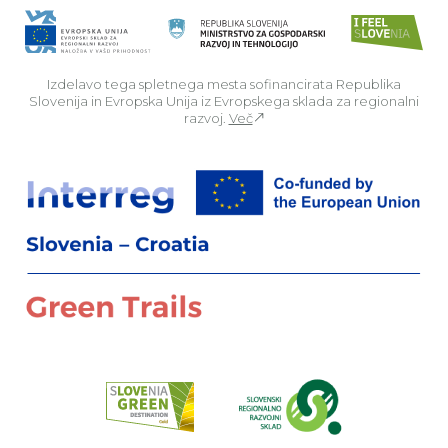
Izdelavo tega spletnega mesta sofinancirata Republika
Slovenija in Evropska Unija iz Evropskega sklada za regionalni
razvoj.
Več
Za
Preberi o pr