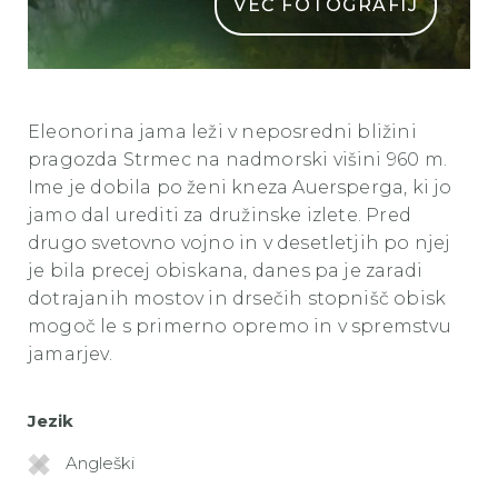
VEČ FOTOGRAFIJ
ELEONORINA JAMA
Eleonorina jama leži v neposredni bližini
pragozda Strmec na nadmorski višini 960 m.
Ime je dobila po ženi kneza Auersperga, ki jo
jamo dal urediti za družinske izlete. Pred
drugo svetovno vojno in v desetletjih po njej
je bila precej obiskana, danes pa je zaradi
dotrajanih mostov in drsečih stopnišč obisk
mogoč le s primerno opremo in v spremstvu
jamarjev.
Jezik
Angleški