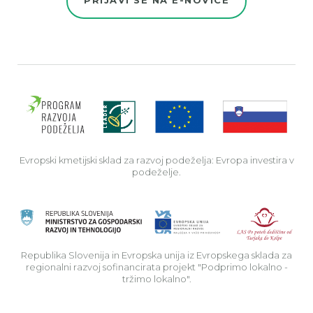
PRIJAVI SE NA E-NOVICE
Evro
Evropski kmetijski sklad za razvoj podeželja: Evropa investira v
podeželje.
Rep
Republika Slovenija in Evropska unija iz Evropskega sklada za
regionalni razvoj sofinancirata projekt "Podprimo lokalno -
tržimo lokalno".