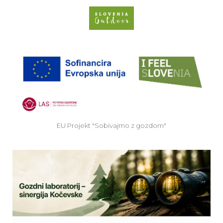
Spletno mesto Slove
EU
EU Projekt "Sobivajmo z gozdom"
Ve