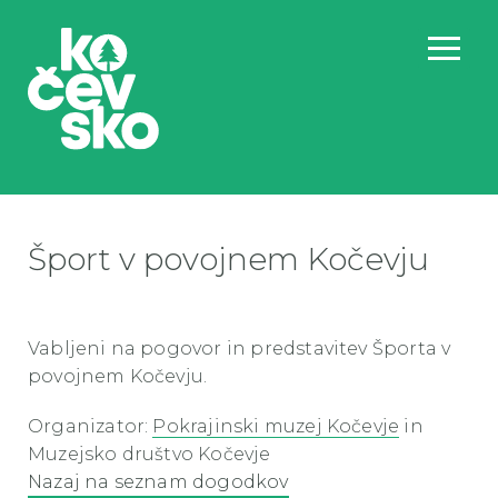
Šport v povojnem Kočevju
Vabljeni na pogovor in predstavitev Športa v
povojnem Kočevju.
Organizator:
Pokrajinski muzej Kočevje
in
Muzejsko društvo Kočevje
Nazaj na seznam dogodkov