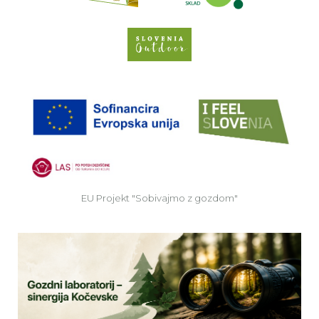
Spletno mesto Slove
EU
EU Projekt "Sobivajmo z gozdom"
Ve