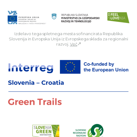
Izdelavo tega spletnega mesta sofinancirata Republika
Slovenija in Evropska Unija iz Evropskega sklada za regionalni
razvoj.
Več
Za
Preberi o pr