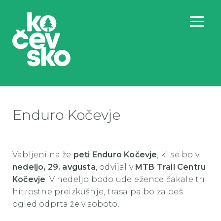
Enduro Kočevje
Vabljeni na že
peti Enduro Kočevje
, ki se bo v
nedeljo, 29. avgusta
, odvijal v
MTB Trail Centru
Kočevje
. V nedeljo bodo udeležence čakale tri
hitrostne preizkušnje, trasa pa bo za peš
ogled odprta že v soboto.