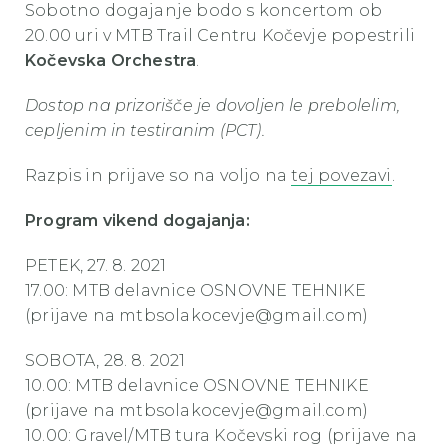
Sobotno dogajanje bodo s koncertom ob
20.00 uri v MTB Trail Centru Kočevje popestrili
Kočevska Orchestra
.
Dostop na prizorišče je dovoljen le prebolelim,
cepljenim in testiranim (PCT).
Razpis in prijave so na voljo na
tej povezavi
.
Program vikend dogajanja:
PETEK, 27. 8. 2021
17.00: MTB delavnice OSNOVNE TEHNIKE
(prijave na mtbsolakocevje@gmail.com)
SOBOTA, 28. 8. 2021
10.00: MTB delavnice OSNOVNE TEHNIKE
(prijave na mtbsolakocevje@gmail.com)
10.00: Gravel/MTB tura Kočevski rog (prijave na