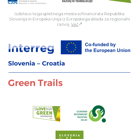
Izdelavo tega spletnega mesta sofinancirata Republika
Slovenija in Evropska Unija iz Evropskega sklada za regionalni
razvoj.
Več
Za
Preberi o pr
Spletno mesto Slove