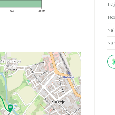
Tra
Tež
Naj
Naj