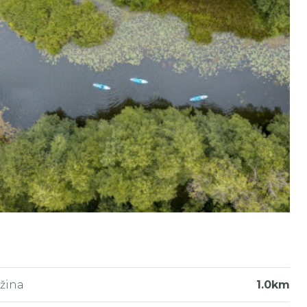
žina
1.0km