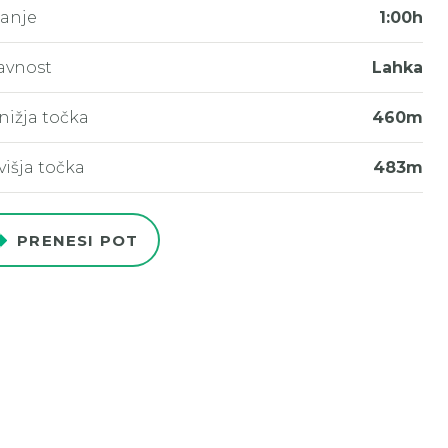
janje
1:00h
avnost
Lahka
nižja točka
460m
višja točka
483m
PRENESI POT