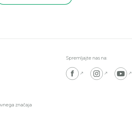
Spremljajte nas na:
Pojdi na Facebook s
Pojdi na I
P
javnega značaja