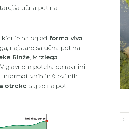
tarejša učna pot na
, kjer je na ogled
forma viva
olga, najstarejša učna pot na
eke Rinže
,
Mrzlega
 V glavnem poteka po ravnini,
 informativnih in številnih
a otroke
, saj se na poti
Dol