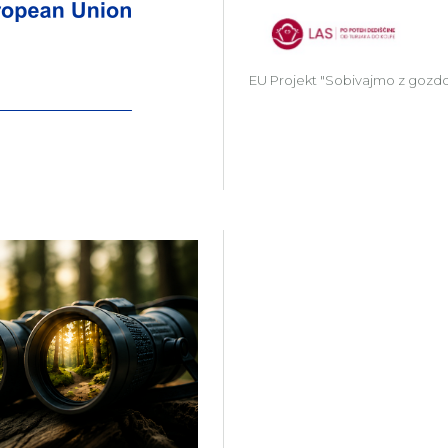
EU Projekt "Sobivajmo z gozd
Več o projektu Gozdni Laborat