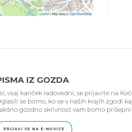
Leaflet
| Map data ©
OpenStreetMap
PISMA IZ GOZDA
si, vsaj kanček radovedni, se prijavite na Ko
glasili se bomo, ko se v naših krajih zgodi k
akšno gozdno skrivnost vam bomo prišepnil
PRIJAVI SE NA E-NOVICE