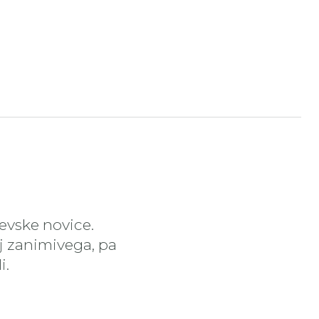
čevske novice.
aj zanimivega, pa
i.