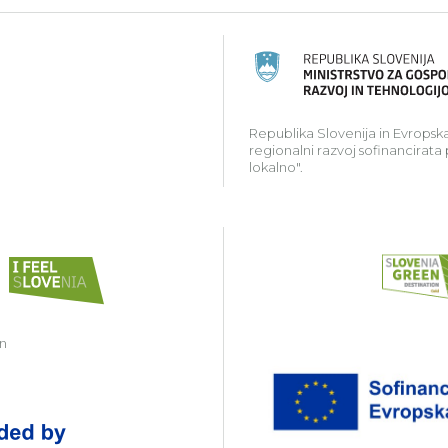
ski kmetijski sklad za razvoj podeželja: Evropa investir
Republika Slovenija in Evropska
regionalni razvoj sofinancirata
lokalno".
in
Zavod Kočevsko partner v projektu Gr