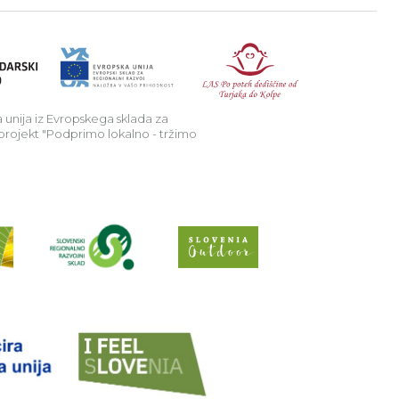
a v podeželje.
Republika Sl
 unija iz Evropskega sklada za
 projekt "Podprimo lokalno - tržimo
Preberi o projektu Raziščite skriv
Spletno mesto Slo
EU Projekt "Sobivajmo
een Trails