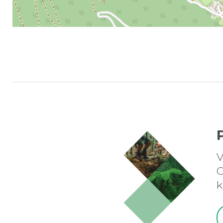
V
O
k