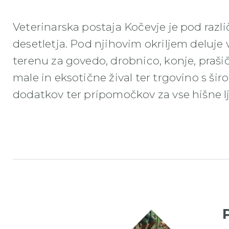
Veterinarska postaja Kočevje je pod razl
desetletja. Pod njihovim okriljem deluje
terenu za govedo, drobnico, konje, praši
male in eksotične žival ter trgovino s ši
dodatkov ter pripomočkov za vse hišne l