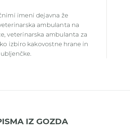
ičnimi imeni dejavna že
 veterinarska ambulanta na
če, veterinarska ambulanta za
roko izbiro kakovostne hrane in
jubljenčke.
PISMA IZ GOZDA