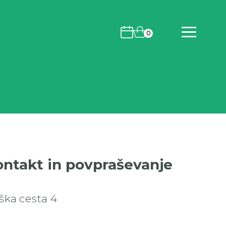
Koledar dogodkov
Košarica
0
ontakt in povpraševanje
ška cesta 4