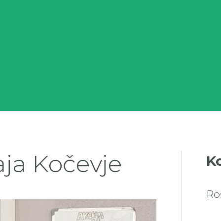
aja Kočevje
K
Ro