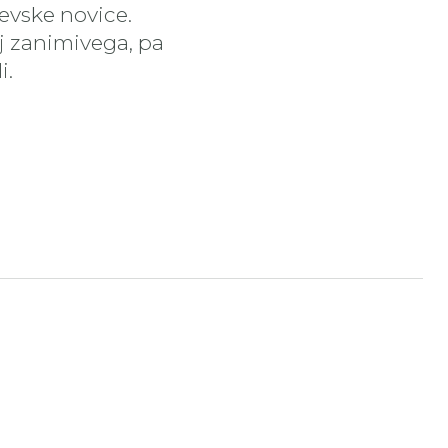
čevske novice.
aj zanimivega, pa
i.
tran
nstagram stran
ojdi na YouTube stran