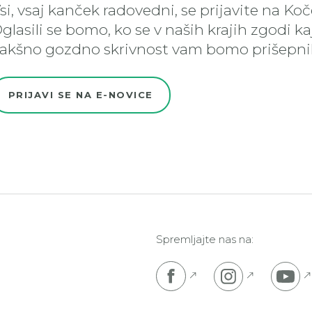
si, vsaj kanček radovedni, se prijavite na Ko
glasili se bomo, ko se v naših krajih zgodi k
akšno gozdno skrivnost vam bomo prišepnil
PRIJAVI SE NA E-NOVICE
Spremljajte nas na:
Pojdi na Facebook s
Pojdi na I
P