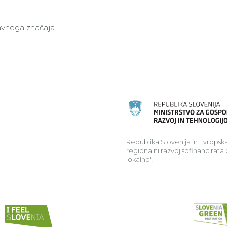
javnega značaja
ski kmetijski sklad za razvoj podeželja: Evropa investir
Republika Slovenija in Evropska
regionalni razvoj sofinancirata
lokalno".