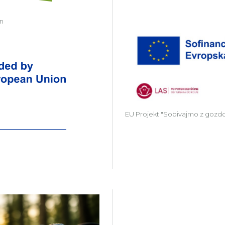
in
Zavod Kočevsko partner v projektu Gr
EU Projekt "Sobivajmo z gozd
Več o projektu Gozdni Laborat