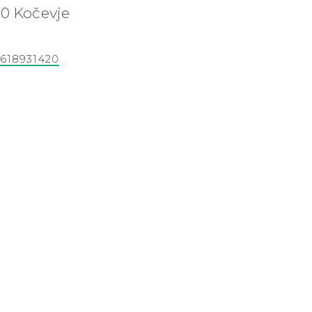
30 Kočevje
618931420