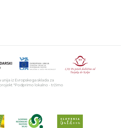
a v podeželje.
Republika Sl
 unija iz Evropskega sklada za
 projekt "Podprimo lokalno - tržimo
Preberi o projektu Raziščite skriv
Spletno mesto Slo