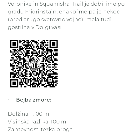
Veronike in Squamisha. Trail je dobil ime po
gradu Fridrihštajn, enako ime pa je nekoč
(pred drugo svetovno vojno) imela tudi
gostilna v Dolgi vasi.
Bejba zmore:
Dolžina: 1.100 m
Višinska razlika: 100 m
Zahtevnost: težka proga