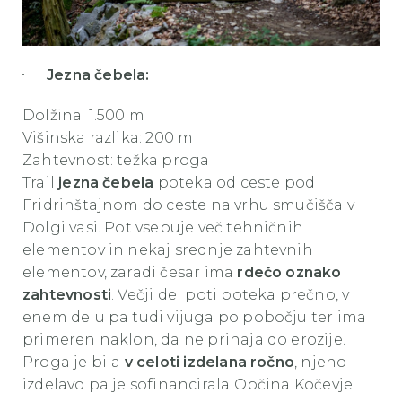
Jezna čebela:
Dolžina: 1.500 m
Višinska razlika: 200 m
Zahtevnost: težka proga
Trail
jezna čebela
poteka od ceste pod
Fridrihštajnom do ceste na vrhu smučišča v
Dolgi vasi.
Pot vsebuje več tehničnih
elementov in nekaj srednje zahtevnih
elementov, zaradi česar ima
rdečo oznako
zahtevnosti
.
Večji del poti poteka prečno, v
enem delu pa tudi vijuga po pobočju ter ima
primeren naklon, da ne prihaja do erozije.
Proga je bila
v celoti izdelana ročno
, njeno
izdelavo pa je sofinancirala Občina Kočevje.