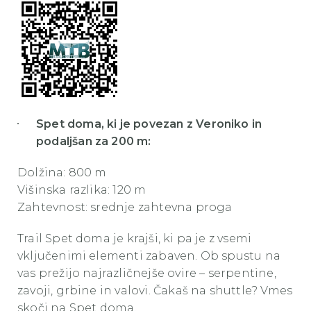
Spet doma, ki je povezan z Veroniko in
podaljšan za 200 m:
Dolžina: 800 m
Višinska razlika: 120 m
Zahtevnost: srednje zahtevna proga
Trail Spet doma je krajši, ki pa je z vsemi
vključenimi elementi zabaven. Ob spustu na
vas prežijo najrazličnejše ovire – serpentine,
zavoji, grbine in valovi. Čakaš na shuttle? Vmes
skoči na Spet doma.