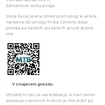
Zahtevnost: težka proga
Steza Kanal je ena izmed prvih prog, ki je bila
narejena ob vznožju hriba. Celotna steza
poteka po kanalih, po katerih je tudi dobila
ime.
V zmajevem gnezdu:
Izhodiščni trail za vse kolesarje, ki trail center
povezuje s celotnim hribom je ime dobil po