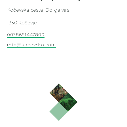
Kočevska cesta, Dolga vas
1330 Kočevje
0038651447800
mtb@kocevsko.com