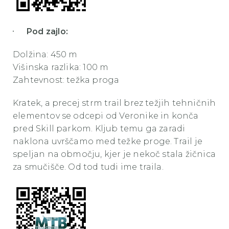
Pod zajlo:
Dolžina: 450 m
Višinska razlika: 100 m
Zahtevnost: težka proga
Kratek, a precej strm trail brez težjih tehničnih
elementov se odcepi od Veronike in konča
pred Skill parkom. Kljub temu ga zaradi
naklona uvrščamo med težke proge. Trail je
speljan na območju, kjer je nekoč stala žičnica
za smučišče. Od tod tudi ime traila.