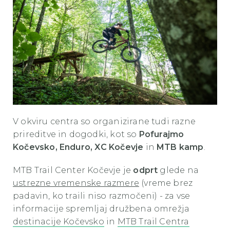
V okviru centra so organizirane tudi razne
prireditve in dogodki, kot so
Pofurajmo
Kočevsko, Enduro, XC Kočevje
in
MTB kamp
.
MTB Trail Center Kočevje je
odprt
glede na
ustrezne vremenske razmere
(vreme brez
padavin, ko traili niso razmočeni) - za vse
informacije spremljaj družbena omrežja
destinacije Kočevsko
in
MTB Trail Centra