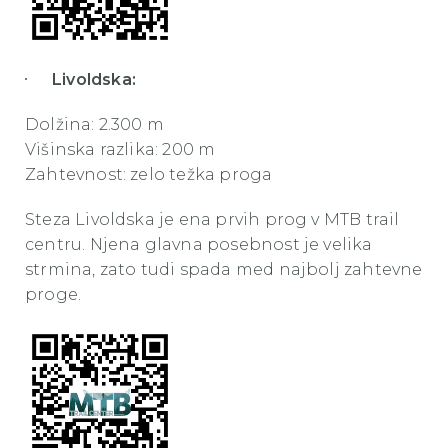
Livoldska:
Dolžina: 2.300 m
Višinska razlika: 200 m
Zahtevnost: zelo težka proga
Steza Livoldska je ena prvih prog v MTB trail
centru. Njena glavna posebnost je velika
strmina, zato tudi spada med najbolj zahtevne
proge.