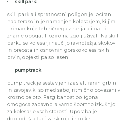
skill park:
skill park ali spretnostni poligon je lociran
nad teraso in je namenjen kolesarjem, ki jim
primanjkuje tehničnega znanja ali pa bi
znanje obogatili oziroma zgolj uživali. Na skill
parku se kolesarji naučijo ravnotežja, skokov
in preostalih osnovnih gorskokolesarskih
prvin, objekti pa so leseni.
pumptrack:
pump track je sestavljen iz asfaltiranih grbin
in zavojev, ki so med seboj ritmično povezani v
krožno celoto. Razgibanost poligona
omogoča zabavno, a varno športno izkušnjo
za kolesarje vseh starosti. Uporaba je
dobrodošla tudi za skiroje in rolke.