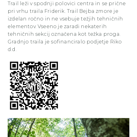
Trail leži v spodnji polovici centra in se prične
pri vrhu traila Friderik. Trail Bejba zmore je
izdelan ročno in ne vsebuje težjih tehničnih
elementov. Vseeno je zaradi nekaterih
tehničnih sekcij označena kot težka proga.
Gradnjo traila je sofinanciralo podjetje Riko
d.d.