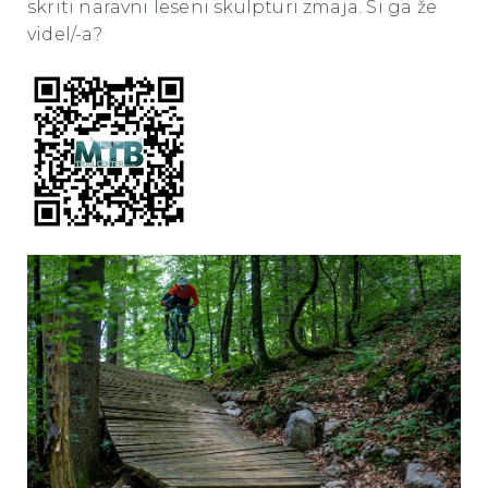
skriti naravni leseni skulpturi zmaja. Si ga že
videl/-a?