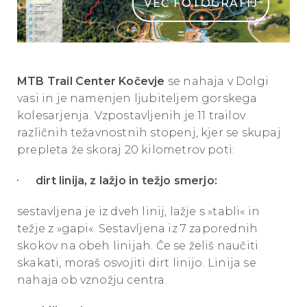
VEČ FOTOGRAFIJ
mtb proge 2025
MTB Trail Center Kočevje
se nahaja v Dolgi
vasi in je namenjen ljubiteljem gorskega
kolesarjenja. Vzpostavljenih je 11 trailov
različnih težavnostnih stopenj, kjer se skupaj
prepleta že skoraj 20 kilometrov poti:
dirt linija, z lažjo in težjo smerjo:
sestavljena je iz dveh linij, lažje s »tabli« in
težje z »gapi«. Sestavljena iz 7 zaporednih
skokov na obeh linijah. Če se želiš naučiti
skakati, moraš osvojiti dirt linijo. Linija se
nahaja ob vznožju centra.