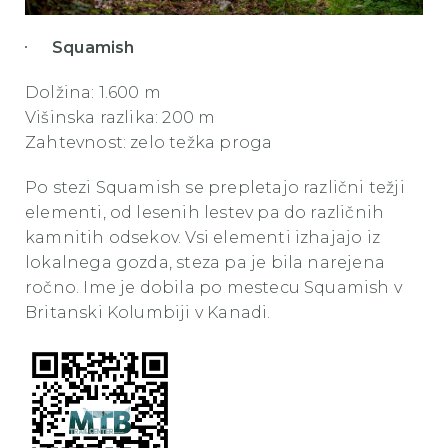
Squamish
Dolžina: 1.600 m
Višinska razlika: 200 m
Zahtevnost: zelo težka proga
Po stezi Squamish se prepletajo različni težji
elementi, od lesenih lestev pa do različnih
kamnitih odsekov. Vsi elementi izhajajo iz
lokalnega gozda, steza pa je bila narejena
ročno. Ime je dobila po mestecu Squamish v
Britanski Kolumbiji v Kanadi.