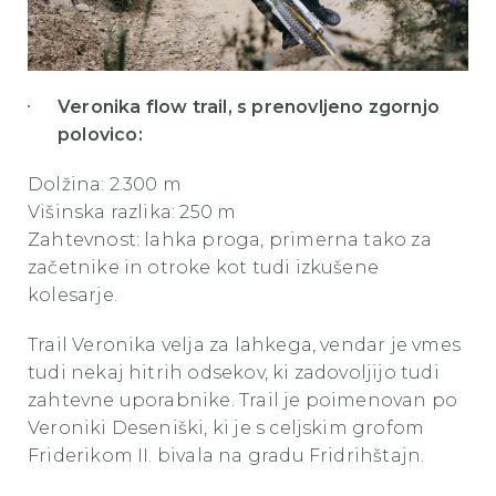
Veronika flow trail, s prenovljeno zgornjo
polovico:
Dolžina: 2.300 m
Višinska razlika: 250 m
Zahtevnost: lahka proga, primerna tako za
začetnike in otroke kot tudi izkušene
kolesarje.
Trail Veronika velja za lahkega, vendar je vmes
tudi nekaj hitrih odsekov, ki zadovoljijo tudi
zahtevne uporabnike. Trail je poimenovan po
Veroniki Deseniški, ki je s celjskim grofom
Friderikom II. bivala na gradu Fridrihštajn.