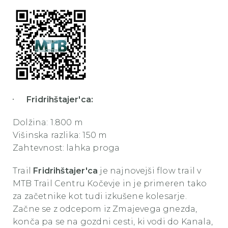
Fridrihštajer'ca:
Dolžina: 1.800 m
Višinska razlika: 150 m
Zahtevnost: lahka proga
Trail
Fridrihštajer'ca
je najnovejši flow trail v
MTB Trail Centru Kočevje in je primeren tako
za začetnike kot tudi izkušene kolesarje.
Začne se z odcepom iz Zmajevega gnezda,
konča pa se na gozdni cesti, ki vodi do Kanala,