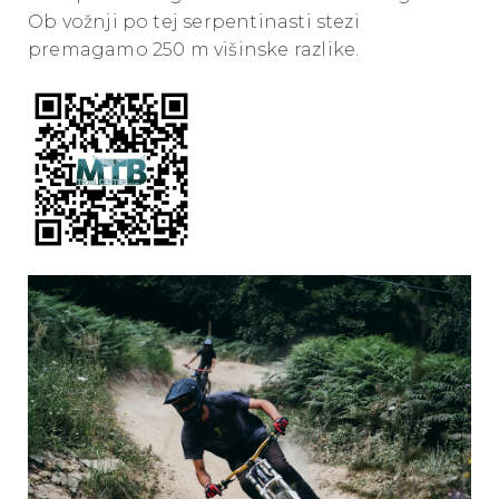
Ob vožnji po tej serpentinasti stezi
premagamo 250 m višinske razlike.