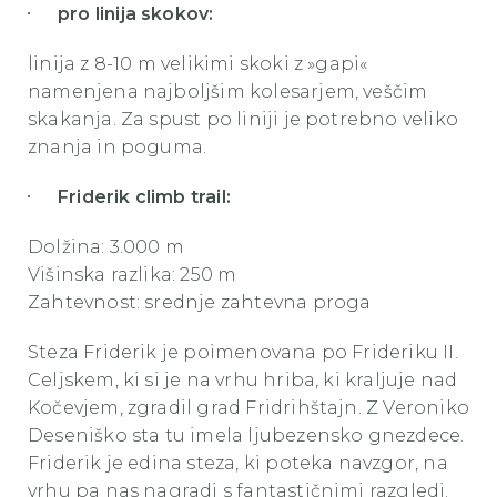
pro linija skokov:
linija z 8-10 m velikimi skoki z »gapi«
namenjena najboljšim kolesarjem, veščim
skakanja. Za spust po liniji je potrebno veliko
znanja in poguma.
Friderik climb trail:
Dolžina: 3.000 m
Višinska razlika: 250 m
Zahtevnost: srednje zahtevna proga
Steza Friderik je poimenovana po Frideriku II.
Celjskem, ki si je na vrhu hriba, ki kraljuje nad
Kočevjem, zgradil grad Fridrihštajn. Z Veroniko
Deseniško sta tu imela ljubezensko gnezdece.
Friderik je edina steza, ki poteka navzgor, na
vrhu pa nas nagradi s fantastičnimi razgledi.