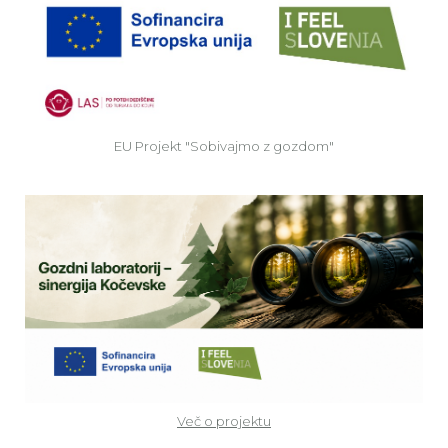
EU
EU Projekt "Sobivajmo z gozdom"
Ve
Več o projektu