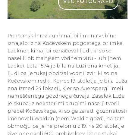
VEČ FOTOGRAFIJ
08 Vasja Marinc Luza 1 1
Po nemških razlagah naj bi ime naselbine
izhajalo iz na Kočevskem pogostega priimka,
Lackner, ki naj bi označeval ljudi, ki so se
naselili ob manjšem vodnem viru - luži (nem.
Lacke). Leta 1574 je bila na Luži ena kmetija,
ljudi pa je tukaj obdržal vodni izvir, ki so na
Kočevskem redki. Konec 19. stoletja je bila Luža
ena izmed 24 lokacij, kjer so Auerspergi imeli
nameščenega gozdnega čuvaja. Zaselek Luža
je skupaj z nekaterimi drugimi naselji tvoril
predel Kočevskega, ki so ga zaradi gozdnatosti
imenovali Walden (nem. Wald = gozd), na tem
območju pa je na prelomu z 19. na 20. stoletje
živelo še okoli 600 prebivalcev. Dane stukaj