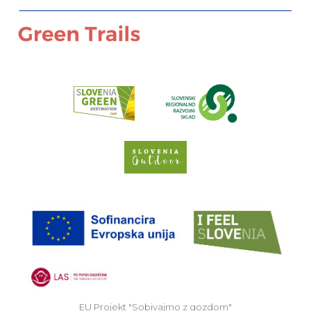
Preberi o pr
Spletno mesto Slove
EU
EU Projekt "Sobivajmo z gozdom"