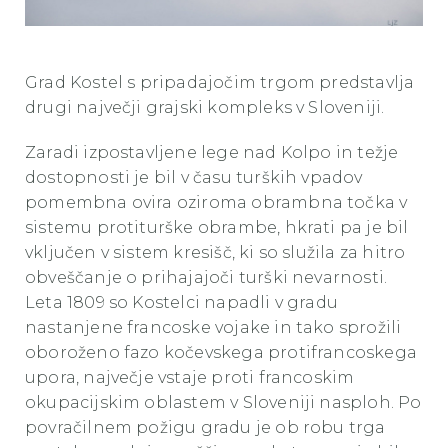
Grad Kostel
Grad Kostel s pripadajočim trgom predstavlja
drugi največji grajski kompleks v Sloveniji.
Zaradi izpostavljene lege nad Kolpo in težje
dostopnosti je bil v času turških vpadov
pomembna ovira oziroma obrambna točka v
sistemu protiturške obrambe, hkrati pa je bil
vključen v sistem kresišč, ki so služila za hitro
obveščanje o prihajajoči turški nevarnosti.
Leta 1809 so Kostelci napadli v gradu
nastanjene francoske vojake in tako sprožili
oboroženo fazo kočevskega protifrancoskega
upora, največje vstaje proti francoskim
okupacijskim oblastem v Sloveniji nasploh. Po
povračilnem požigu gradu je ob robu trga