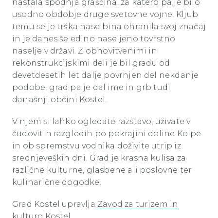
nastala spodnja graščina, za katero pa je bilo
usodno obdobje druge svetovne vojne. Kljub
temu se je trška naselbina ohranila svoj značaj
in je danes še edino naseljeno tovrstno
naselje v državi. Z obnovitvenimi in
rekonstrukcijskimi deli je bil gradu od
devetdesetih let dalje povrnjen del nekdanje
podobe, grad pa je dal ime in grb tudi
današnji občini Kostel.
V njem si lahko ogledate razstavo, uživate v
čudovitih razgledih po pokrajini doline Kolpe
in ob spremstvu vodnika doživite utrip iz
srednjeveških dni. Grad je krasna kulisa za
različne kulturne, glasbene ali poslovne ter
kulinarične dogodke.
Grad Kostel upravlja
Zavod za turizem in
kulturo Kostel
.