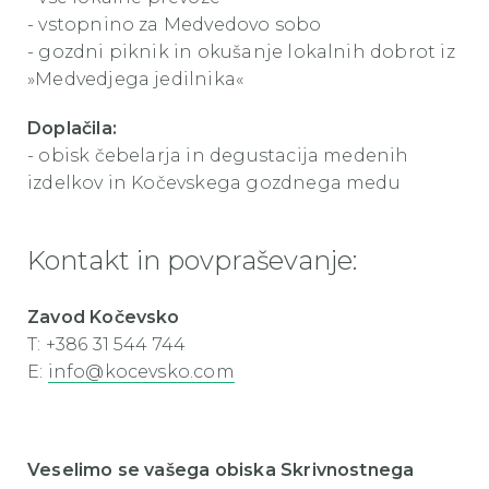
- vstopnino za Medvedovo sobo
- gozdni piknik in okušanje lokalnih dobrot iz
»Medvedjega jedilnika«
Doplačila:
- obisk čebelarja in degustacija medenih
izdelkov in Kočevskega gozdnega medu
Kontakt in povpraševanje:
Zavod Kočevsko
T: +386 31 544 744
E:
info@kocevsko.com
Veselimo se vašega obiska Skrivnostnega