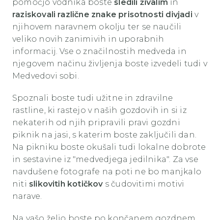
pomočjo vodnika boste
sledili živalim
in
raziskovali različne znake prisotnosti divjadi
v
njihovem naravnem okolju ter se naučili
veliko novih zanimivih in uporabnih
informacij. Vse o značilnostih medveda in
njegovem načinu življenja boste izvedeli tudi v
Medvedovi sobi.
Spoznali boste tudi užitne in zdravilne
rastline, ki rastejo v naših gozdovih in si iz
nekaterih od njih pripravili pravi gozdni
piknik na jasi, s katerim boste zaključili dan.
Na pikniku boste okušali tudi lokalne dobrote
in sestavine iz "medvedjega jedilnika". Za vse
navdušene fotografe na poti ne bo manjkalo
niti
slikovitih kotičkov
s čudovitimi motivi
narave.
Na vašo željo boste po končanem gozdnem