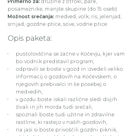
Primerno za:
družine z otroki, pare,
posameznike, manjše skupine (do 15 oseb)
Možnost srečanja:
medved, volk, ris, jelenjad,
srnjad, gozdne ptice, sove, vodne ptice
Opis paketa:
pustolovščina se začne v Kočevju, kjer vam
bo vodnik predstavil program,
odpravili se boste v gozd in izvedeli veliko
informacij o gozdovih na Kočevskem, o
njegovih prebivalci in še posebej o
medvedih,
v gozdu boste iskali različne sledi divjih
živali in jih morda tudi srečali,
spoznali boste tudi užitne in zdravilne
rastline, ki rastejo v naših gozdovih,
na jasi si boste privoščili gozdni piknik,