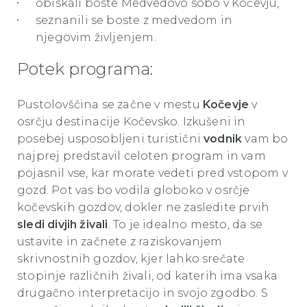
obiskali boste Medvedovo sobo v Kočevju,
seznanili se boste z medvedom in
njegovim življenjem.
Potek programa:
Pustolovščina se začne v mestu
Kočevje
v
osrčju destinacije Kočevsko. Izkušeni in
posebej usposobljeni turistični
vodnik
vam bo
najprej predstavil celoten program in vam
pojasnil vse, kar morate vedeti pred vstopom v
gozd. Pot vas bo vodila globoko v osrčje
kočevskih gozdov, dokler ne zasledite prvih
sledi divjih živali
. To je idealno mesto, da se
ustavite in začnete z raziskovanjem
skrivnostnih gozdov, kjer lahko srečate
stopinje različnih živali, od katerih ima vsaka
drugačno interpretacijo in svojo zgodbo. S