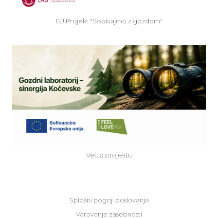
EU Projekt "Sobivajmo z gozdom"
Ve
Več o projektu
Splošni pogoji poslovanja
Varovanje zasebnosti