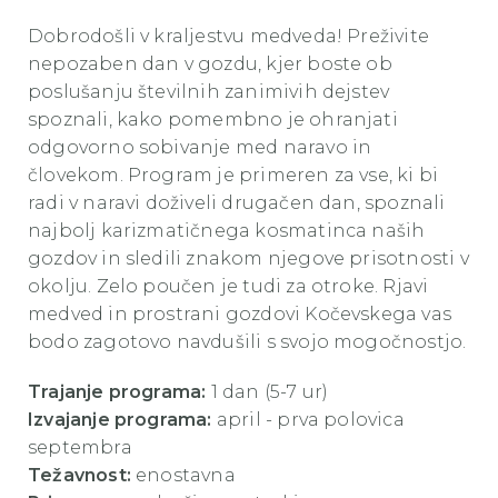
Dobrodošli v kraljestvu medveda! Preživite
nepozaben dan v gozdu, kjer boste ob
poslušanju številnih zanimivih dejstev
spoznali, kako pomembno je ohranjati
odgovorno sobivanje med naravo in
človekom. Program je primeren za vse, ki bi
radi v naravi doživeli drugačen dan, spoznali
najbolj karizmatičnega kosmatinca naših
gozdov in sledili znakom njegove prisotnosti v
okolju. Zelo poučen je tudi za otroke. Rjavi
medved in prostrani gozdovi Kočevskega vas
bodo zagotovo navdušili s svojo mogočnostjo.
Trajanje programa:
1 dan (5-7 ur)
Izvajanje programa:
april - prva polovica
septembra
Težavnost:
enostavna