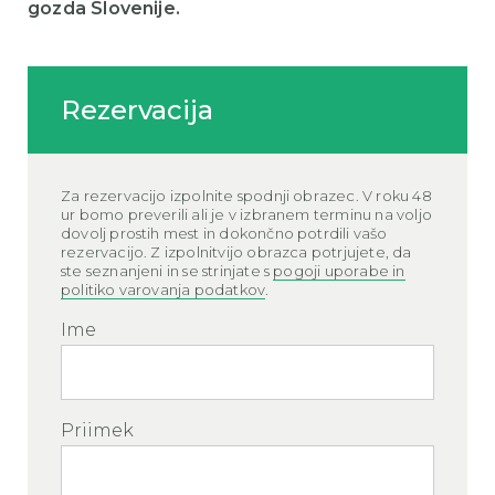
gozda Slovenije.
Rezervacija
Za rezervacijo izpolnite spodnji obrazec. V roku 48
ur bomo preverili ali je v izbranem terminu na voljo
dovolj prostih mest in dokončno potrdili vašo
rezervacijo. Z izpolnitvijo obrazca potrjujete, da
ste seznanjeni in se strinjate s
pogoji uporabe in
politiko varovanja podatkov
.
Ime
Priimek