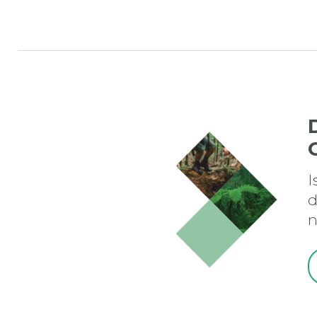
I
d
n