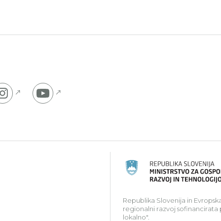
 na Facebook stran
Pojdi na Instagram stran
Pojdi na YouTube stran
ski kmetijski sklad za razvoj podeželja: Evropa investir
Republika Slovenija in Evropska
regionalni razvoj sofinancirata
lokalno".