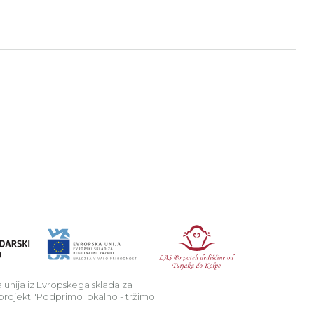
a v podeželje.
Republika Sl
 unija iz Evropskega sklada za
 projekt "Podprimo lokalno - tržimo