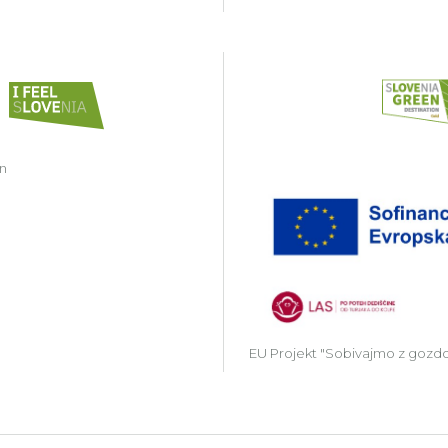
in
EU Projekt "Sobivajmo z gozd