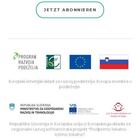
JETZT ABONNIEREN
Evro
Evropski kmetijski sklad za razvoj podeželja: Evropa investira v
podeželje.
Rep
Republika Slovenija in Evropska unija iz Evropskega sklada za
regionalni razvoj sofinancirata projekt "Podprimo lokalno -
tržimo lokalno".