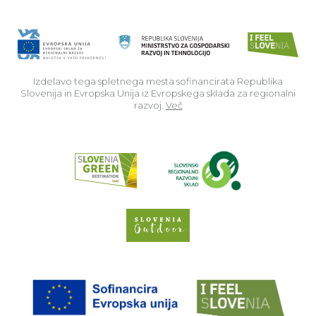
Izdelavo tega spletnega mesta sofinancirata Republika
Slovenija in Evropska Unija iz Evropskega sklada za regionalni
razvoj.
Več
Read about p
Slovenia Outdoor we
EU