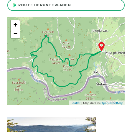
ROUTE HERUNTERLADEN
+
−
Leaflet
| Map data ©
OpenStreetMap