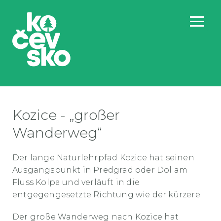
Kozice - „großer
Wanderweg“
Der lange Naturlehrpfad Kozice hat seinen
Ausgangspunkt in Predgrad oder Dol am
Fluss Kolpa und verläuft in die
entgegengesetzte Richtung wie der kürzere.
Der große Wanderweg nach Kozice hat