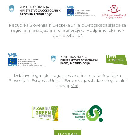
Rep
Republika Slovenija in Evropska unija iz Evropskega sklada za
regionalni razvoj sofinancirata projekt "Podprimo lokalno -
tržimo lokalno".
Izdelavo tega spletnega mesta sofinancirata Republika
Slovenija in Evropska Unija iz Evropskega sklada za regionalni
razvoj.
Več
Read about p
Slovenia Outdoor we