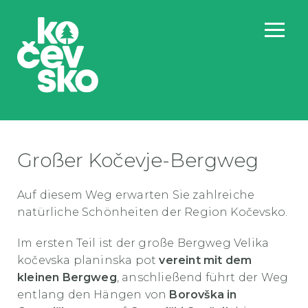
Großer Kočevje-Bergweg
Auf diesem Weg erwarten Sie zahlreiche
natürliche Schönheiten der Region Kočevsko.
Im ersten Teil ist der große Bergweg Velika
kočevska planinska pot
vereint mit dem
kleinen Bergweg
, anschließend führt der Weg
entlang den Hängen von
Borovška in