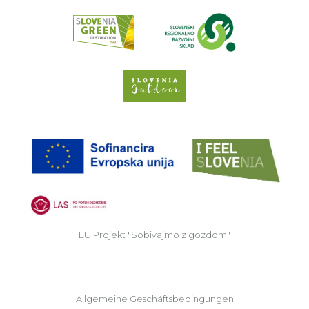
Read about p
Slovenia Outdoor we
EU
EU Projekt "Sobivajmo z gozdom"
Allgemeine Geschäftsbedingungen