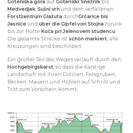
Goteniška gora
auf
Goteniški Snežnik
bis
Medvedjak
,
Sušni vrh
und dem verfallenen
Forstzentrum Glažuta
durch
Grčarice bis
Jasnice
und
über die Gipfel von Stojna
zurück
bis zur Hütte
Koča pri Jelenovem studencu
.
Die gesamte Strecke ist
schön markiert
, alle
Kreuzungen sind beschildert.
Ein großer Teil des Weges verläuft durch den
Hochgebirgskarst
, so dass die Karstige
Landschaft mit ihren Dolinen, Felsgruben,
Becken, Mauern und Höhlen auf Schritt und
Tritt zum Vorschein kommt.