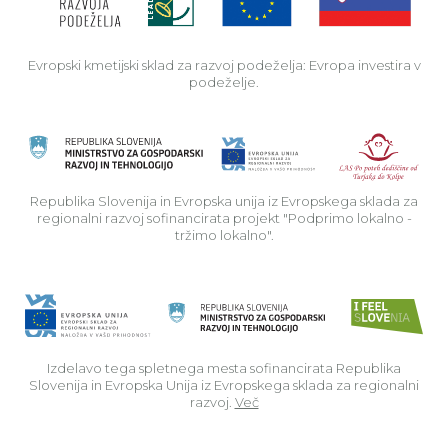
Evropski kmetijski sklad za razvoj podeželja: Evropa investira v
podeželje.
Rep
Republika Slovenija in Evropska unija iz Evropskega sklada za
regionalni razvoj sofinancirata projekt "Podprimo lokalno -
tržimo lokalno".
Izdelavo tega spletnega mesta sofinancirata Republika
Slovenija in Evropska Unija iz Evropskega sklada za regionalni
razvoj.
Več