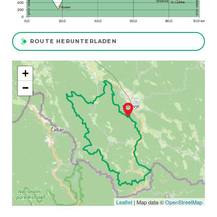
ROUTE HERUNTERLADEN
+
−
Leaflet
| Map data ©
OpenStreetMap