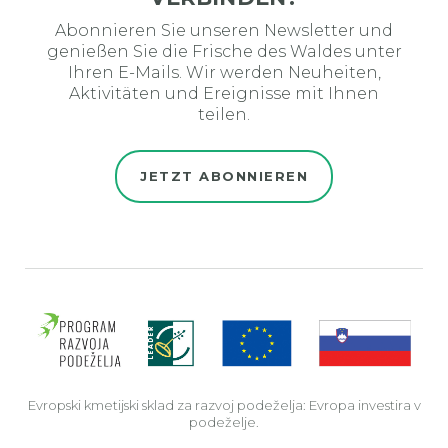
Abonnieren Sie unseren Newsletter und
genießen Sie die Frische des Waldes unter
Ihren E-Mails. Wir werden Neuheiten,
Aktivitäten und Ereignisse mit Ihnen
teilen.
JETZT ABONNIEREN
Evro
Evropski kmetijski sklad za razvoj podeželja: Evropa investira v
podeželje.