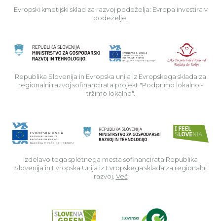
Evropski kmetijski sklad za razvoj podeželja: Evropa investira v
podeželje.
Rep
Republika Slovenija in Evropska unija iz Evropskega sklada za
regionalni razvoj sofinancirata projekt "Podprimo lokalno -
tržimo lokalno".
Izdelavo tega spletnega mesta sofinancirata Republika
Slovenija in Evropska Unija iz Evropskega sklada za regionalni
razvoj.
Več
Read about p