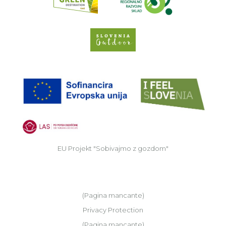
Slovenia Outdoor we
EU
EU Projekt "Sobivajmo z gozdom"
(Pagina mancante)
Privacy Protection
(Pagina mancante)