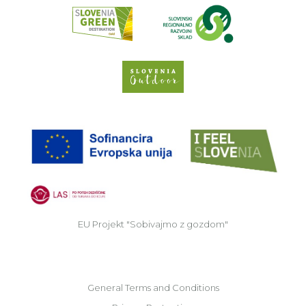
Read about p
Slovenia Outdoor we
EU
EU Projekt "Sobivajmo z gozdom"
General Terms and Conditions