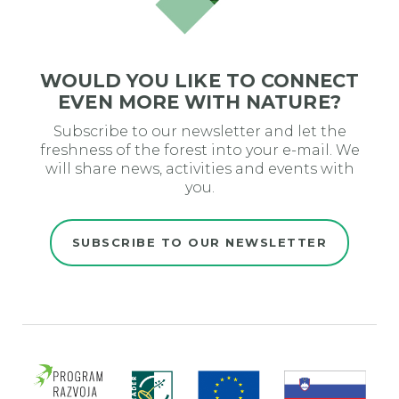
WOULD YOU LIKE TO CONNECT
EVEN MORE WITH NATURE?
Subscribe to our newsletter and let the
freshness of the forest into your e-mail. We
will share news, activities and events with
you.
SUBSCRIBE TO OUR NEWSLETTER
Evro