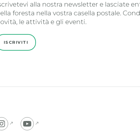
scrivetevi alla nostra newsletter e lasciate en
ella foresta nella vostra casella postale. Con
ovità, le attività e gli eventi.
ISCRIVITI
 na Facebook stran
Pojdi na Instagram stran
Pojdi na YouTube stran