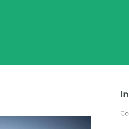
In
Go
TINE CO. D.O.O2