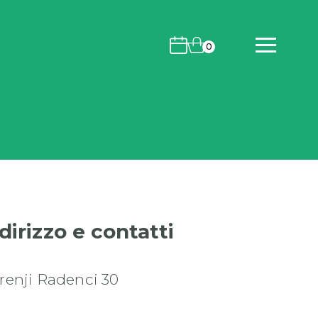
Eventi
Carrello
0
dirizzo e contatti
renji Radenci 30
.