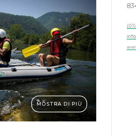
83
(01
inf
www
MOSTRA DI PIÙ