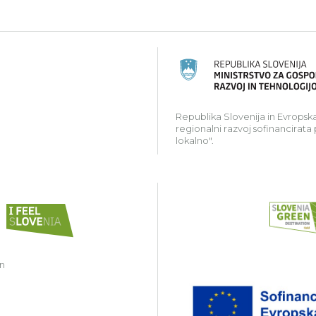
ski kmetijski sklad za razvoj podeželja: Evropa investir
Republika Slovenija in Evropska
regionalni razvoj sofinancirata
lokalno".
in