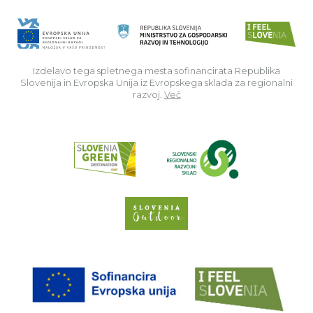
Izdelavo tega spletnega mesta sofinancirata Republika
Slovenija in Evropska Unija iz Evropskega sklada za regionalni
razvoj.
Več
Read about p
Slovenia Outdoor we
EU