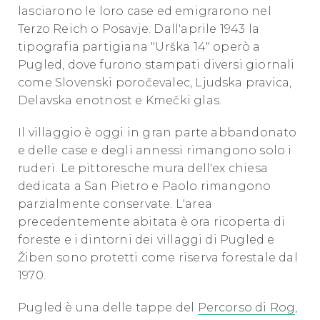
lasciarono le loro case ed emigrarono nel
Terzo Reich o Posavje. Dall'aprile 1943 la
tipografia partigiana "Urška 14" operò a
Pugled, dove furono stampati diversi giornali
come Slovenski poročevalec, Ljudska pravica,
Delavska enotnost e Kmečki glas.
Il villaggio è oggi in gran parte abbandonato
e delle case e degli annessi rimangono solo i
ruderi. Le pittoresche mura dell'ex chiesa
dedicata a San Pietro e Paolo rimangono
parzialmente conservate. L'area
precedentemente abitata è ora ricoperta di
foreste e i dintorni dei villaggi di Pugled e
Žiben sono protetti come riserva forestale dal
1970.
Pugled è una delle tappe del
Percorso di Rog
, ​​