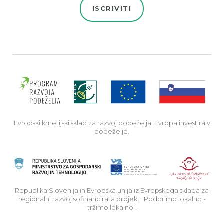
ISCRIVITI
Evro
Evropski kmetijski sklad za razvoj podeželja: Evropa investira v
podeželje.
Rep
Republika Slovenija in Evropska unija iz Evropskega sklada za
regionalni razvoj sofinancirata projekt "Podprimo lokalno -
tržimo lokalno".