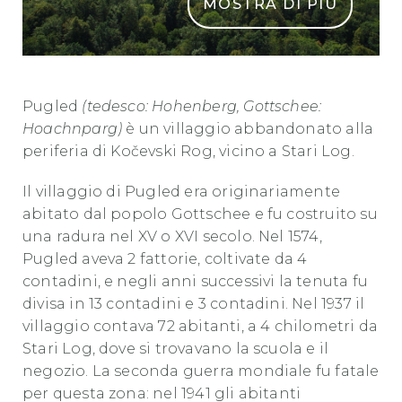
MOSTRA DI PIÙ
06 Vasja Marinc Pugled 1 1
Pugled
(tedesco: Hohenberg, Gottschee:
Hoachnparg)
è un villaggio abbandonato alla
periferia di Kočevski Rog, vicino a Stari Log.
Il villaggio di Pugled era originariamente
abitato dal popolo Gottschee e fu costruito su
una radura nel XV o XVI secolo. Nel 1574,
Pugled aveva 2 fattorie, coltivate da 4
contadini, e negli anni successivi la tenuta fu
divisa in 13 contadini e 3 contadini. Nel 1937 il
villaggio contava 72 abitanti, a 4 chilometri da
Stari Log, dove si trovavano la scuola e il
negozio. La seconda guerra mondiale fu fatale
per questa zona: nel 1941 gli abitanti