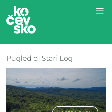
Pugled di Stari Log
07 
06