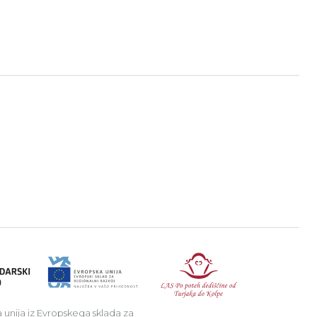
a v podeželje.
Republika Sl
 unija iz Evropskega sklada za