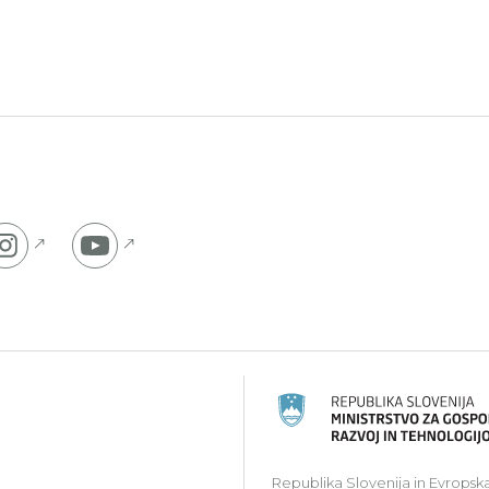
 na Facebook stran
Pojdi na Instagram stran
Pojdi na YouTube stran
ski kmetijski sklad za razvoj podeželja: Evropa investir
Republika Slovenija in Evropska