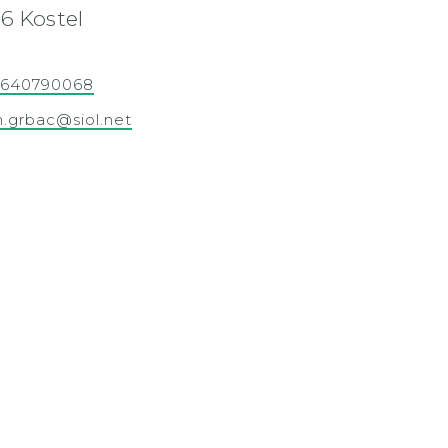
36 Kostel
8640790068
n.grbac@siol.net