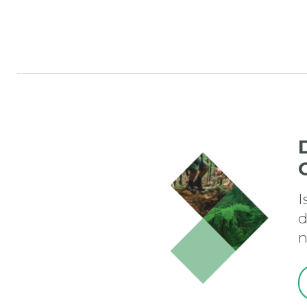
I
d
n