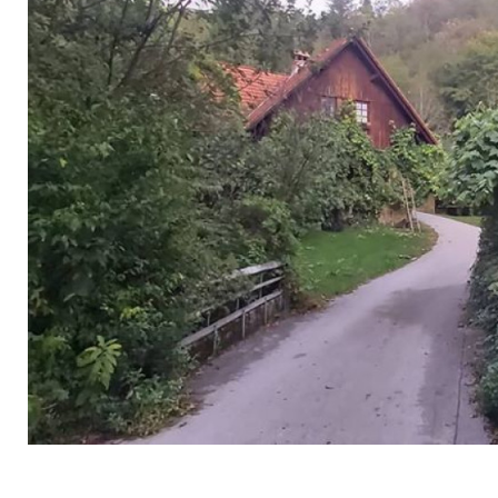
Mlin Grbac ucna ARK kmetija