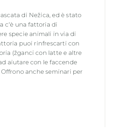
cascata di Nežica, ed è stato
 c'è una fattoria di
e specie animali in via di
attoria puoi rinfrescarti con
ria (žganci con latte e altre
 ad aiutare con le faccende
i. Offrono anche seminari per