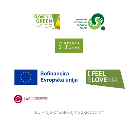
Read about p
Slovenia Outdoor we
EU
EU Projekt "Sobivajmo z gozdom"