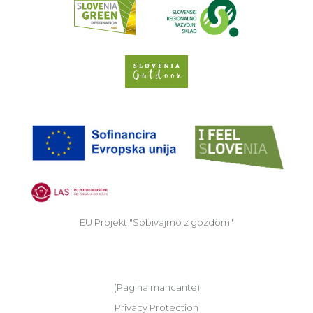
Slovenia Outdoor we
EU
EU Projekt "Sobivajmo z gozdom"
(Pagina mancante)
Privacy Protection