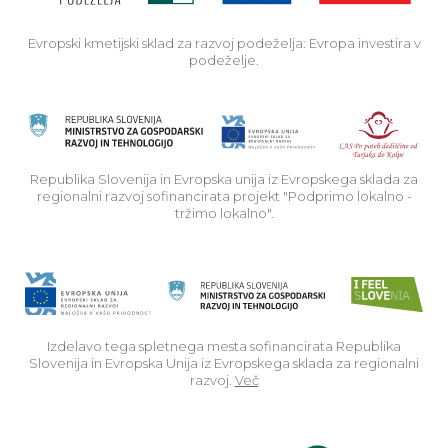
Evropski kmetijski sklad za razvoj podeželja: Evropa investira v
podeželje.
Rep
Republika Slovenija in Evropska unija iz Evropskega sklada za
regionalni razvoj sofinancirata projekt "Podprimo lokalno -
tržimo lokalno".
Izdelavo tega spletnega mesta sofinancirata Republika
Slovenija in Evropska Unija iz Evropskega sklada za regionalni
razvoj.
Več
Read about p