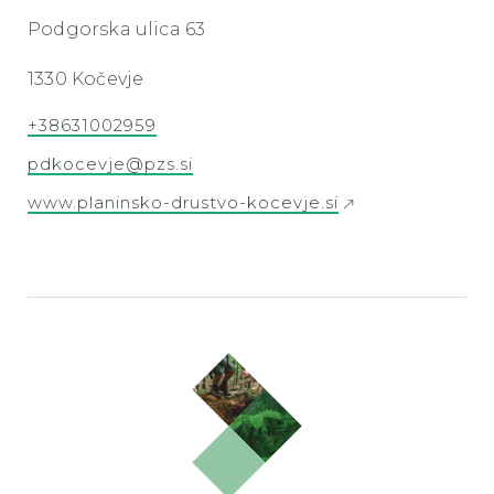
Podgorska ulica 63
1330 Kočevje
+38631002959
pdkocevje@pzs.si
www.planinsko-drustvo-kocevje.si