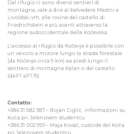
Dal rifugio ci sono diversi sentieri di
montagna, vale a dire al belvedere Mestni e
Livoldski vrh, alle rovine del castello di
Friedrichstein e più avanti attraverso la
regione sudoccidentale della Kočevska.
L'accesso al rifugio da Kočevje è possibile con
un veicolo a motore lungo la strada forestale
(da Kočevje circa 9 km) ea piedi lungo il
sentiero di montagna Kalan o del castello
(dall'1 all'1:15).
Contatto:
+386 31 582 387 – Bojan Ciglič,
informazioni su
Koča pri Jelenovem studentcu
+386 31 002 959 – Maja Kovač,
custode del Koča
pri Jelenovem studentcu