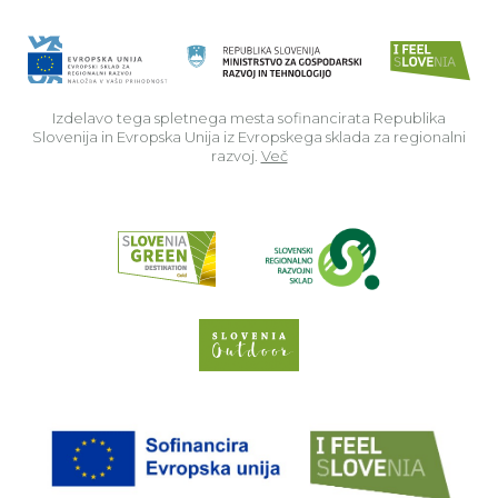
Izdelavo tega spletnega mesta sofinancirata Republika
Slovenija in Evropska Unija iz Evropskega sklada za regionalni
razvoj.
Več
Read about p
Slovenia Outdoor we
EU