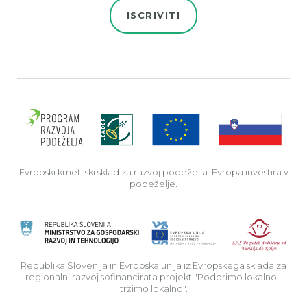
ISCRIVITI
Evro
Evropski kmetijski sklad za razvoj podeželja: Evropa investira v
podeželje.
Rep
Republika Slovenija in Evropska unija iz Evropskega sklada za
regionalni razvoj sofinancirata projekt "Podprimo lokalno -
tržimo lokalno".