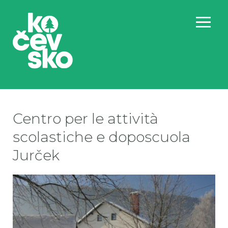
Centro per le attività
scolastiche e doposcuola
Jurček
CS
CS
CS