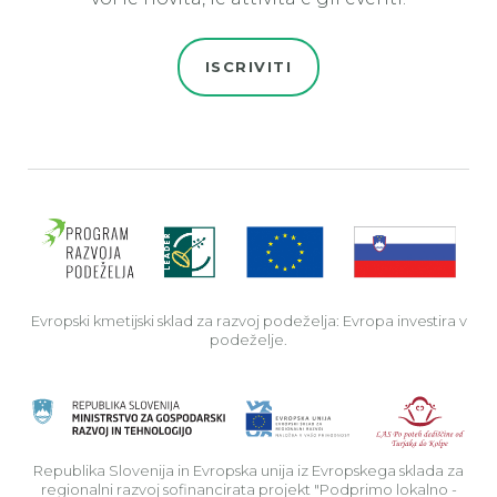
ISCRIVITI
Evro
Evropski kmetijski sklad za razvoj podeželja: Evropa investira v
podeželje.
Rep
Republika Slovenija in Evropska unija iz Evropskega sklada za
regionalni razvoj sofinancirata projekt "Podprimo lokalno -