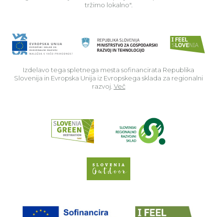
tržimo lokalno".
Izdelavo tega spletnega mesta sofinancirata Republika
Slovenija in Evropska Unija iz Evropskega sklada za regionalni
razvoj.
Več
Read about p
Slovenia Outdoor we
EU