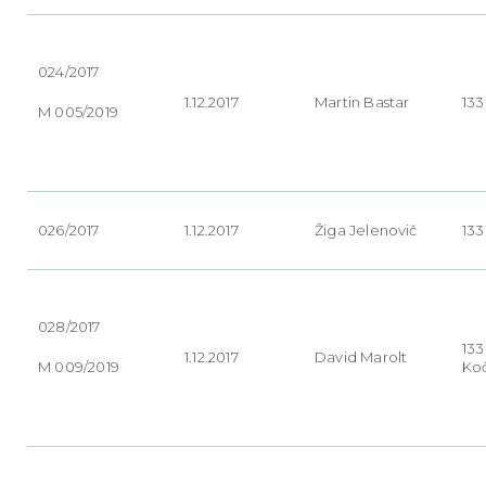
024/2017
1.12.2017
Martin
Bastar
133
M 005/2019
026/2017
1.12.2017
Žiga
Jelenovič
133
028/2017
13
1.12.2017
David
Marolt
M 009/2019
Ko