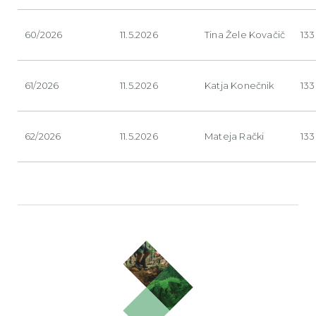
60/2026
11.5.2026
Tina Žele Kovačič
133
61/2026
11.5.2026
Katja Konečnik
133
62/2026
11.5.2026
Mateja Rački
133