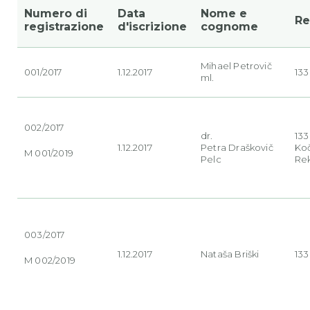
Numero di
Data
Nome e
Re
registrazione
d'iscrizione
cognome
Mihael
Petrovič
001/2017
1.12.2017
133
ml.
002/2017
dr.
13
1.12.2017
Petra
Draškovič
Ko
M 001/2019
Pelc
Re
003/2017
1.12.2017
Nataša
Briški
133
M 002/2019