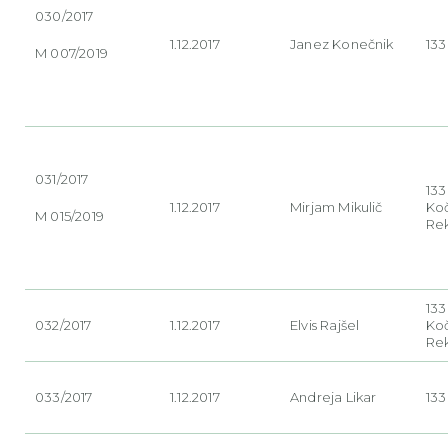
030/2017
1.12.2017
Janez
Konečnik
133
M 007/2019
031/2017
13
1.12.2017
Mirjam
Mikulič
Ko
M 015/2019
Re
13
032/2017
1.12.2017
Elvis
Rajšel
Ko
Re
033/2017
1.12.2017
Andreja
Likar
133