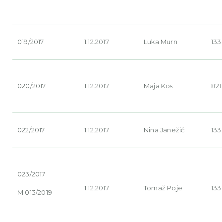
019/2017
1.12.2017
Luka
Murn
133
020/2017
1.12.2017
Maja
Kos
82
022/2017
1.12.2017
Nina
Janežič
133
023/2017
1.12.2017
Tomaž
Poje
133
M 013/2019