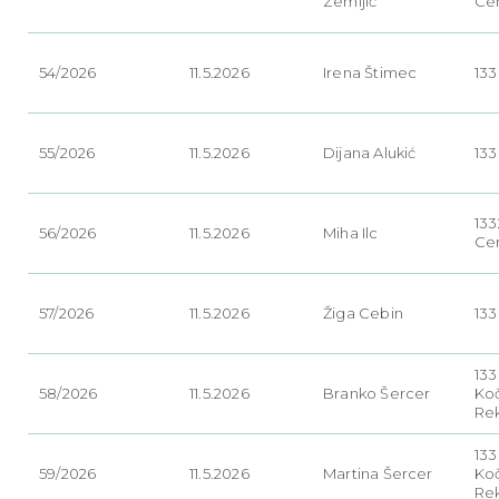
Zemljič
Ce
54/2026
11.5.2026
Irena Štimec
133
55/2026
11.5.2026
Dijana Alukić
133
133
56/2026
11.5.2026
Miha Ilc
Ce
57/2026
11.5.2026
Žiga Cebin
133
13
58/2026
11.5.2026
Branko Šercer
Ko
Re
13
59/2026
11.5.2026
Martina Šercer
Ko
Re