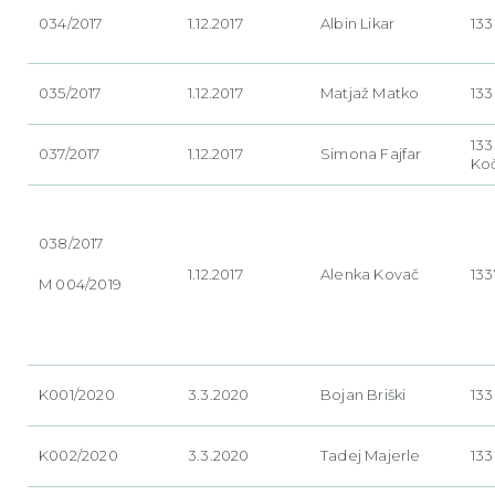
034/2017
1.12.2017
Albin
Likar
133
035/2017
1.12.2017
Matjaž
Matko
133
13
037/2017
1.12.2017
Simona
Fajfar
Ko
038/2017
1.12.2017
Alenka
Kovač
133
M 004/2019
K001/2020
3.3.2020
Bojan Briški
133
K002/2020
3.3.2020
Tadej Majerle
133