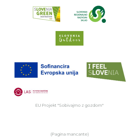
Read about p
Slovenia Outdoor we
EU
EU Projekt "Sobivajmo z gozdom"
(Pagina mancante)