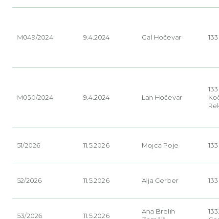
M049/2024
9.4.2024
Gal Hočevar
133
13
M050/2024
9.4.2024
Lan Hočevar
Ko
Re
51/2026
11.5.2026
Mojca Poje
133
52/2026
11.5.2026
Alja Gerber
133
Ana Brelih
133
53/2026
11.5.2026