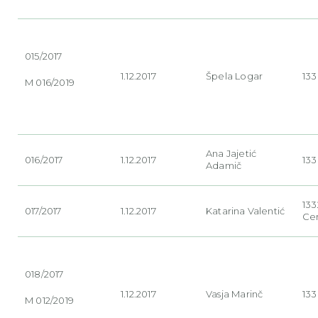
015/2017
1.12.2017
Špela
Logar
133
M 016/2019
Ana
Jajetić
016/2017
1.12.2017
133
Adamič
133
017/2017
1.12.2017
Katarina
Valentić
Ce
018/2017
1.12.2017
Vasja
Marinč
133
M 012/2019