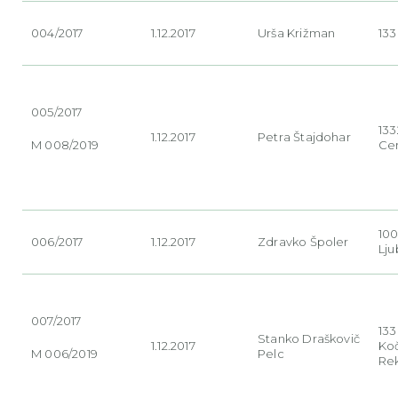
004/2017
1.12.2017
Urša
Križman
133
005/2017
133
1.12.2017
Petra
Štajdohar
M 008/2019
Ce
10
006/2017
1.12.2017
Zdravko
Špoler
Lju
007/2017
13
Stanko
Draškovič
1.12.2017
Ko
M 006/2019
Pelc
Re