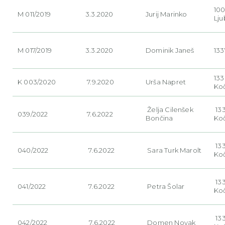
10
M 011/2019
3.3.2020
Jurij Marinko
Lju
M 017/2019
3.3.2020
Dominik Janeš
133
13
K 003/2020
7.9.2020
Urša Napret
Ko
Želja Cilenšek
13
039/2022
7.6.2022
Bončina
Ko
13
040/2022
7.6.2022
Sara Turk Marolt
Ko
13
041/2022
7.6.2022
Petra Šolar
Ko
13
042/2022
7.6.2022
Domen Novak