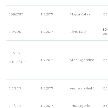
008/2017
1.12.2017
Mojca
Kolnik
133
834
010/2017
1.12.2017
Nives Rauh
ob 
011/2017
1.12.2017
Miha Ogorelec
133
M 003/2019
013/2017
1.12.2017
Andreja
Mihelič
133
014/2017
1.12.2017
Irma
Majerle
133