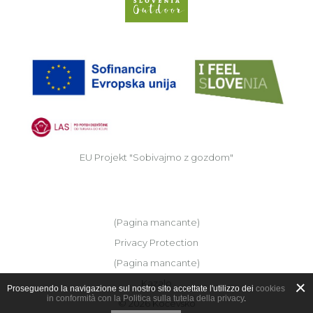
EU
EU Projekt "Sobivajmo z gozdom"
(Pagina mancante)
Privacy Protection
(Pagina mancante)
Kazalo
Proseguendo la navigazione sul nostro sito accettate l'utilizzo dei
cookies
in conformità con la Politica sulla tutela della privacy
.
© 2026 Kočevsko