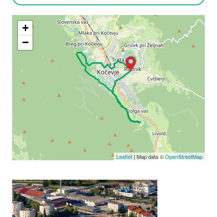
+
−
Leaflet
| Map data ©
OpenStreetMap