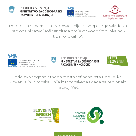
Rep
Republika Slovenija in Evropska unija iz Evropskega sklada za
regionalni razvoj sofinancirata projekt "Podprimo lokalno -
tržimo lokalno".
Izdelavo tega spletnega mesta sofinancirata Republika
Slovenija in Evropska Unija iz Evropskega sklada za regionalni
razvoj.
Več
Read about p
Slovenia Outdoor we