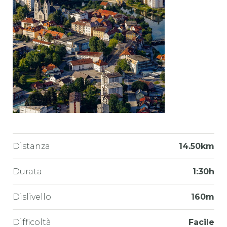
Distanza
14.50km
Durata
1:30h
Dislivello
160m
Difficoltà
Facile