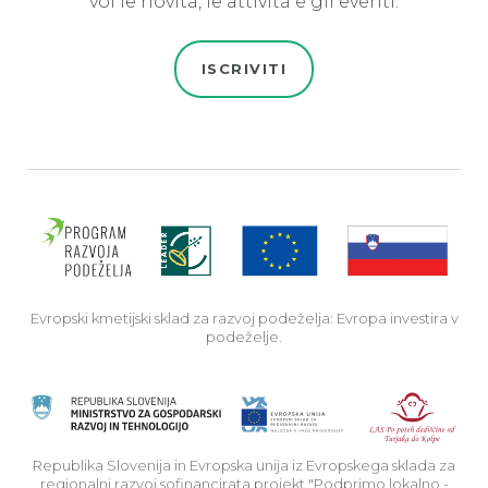
voi le novità, le attività e gli eventi.
ISCRIVITI
Evro
Evropski kmetijski sklad za razvoj podeželja: Evropa investira v
podeželje.
Rep
Republika Slovenija in Evropska unija iz Evropskega sklada za
regionalni razvoj sofinancirata projekt "Podprimo lokalno -