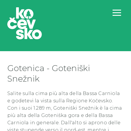
Gotenica - Goteniški
Snežnik
Salite sulla cima più alta della Bassa Carniola
e godetevi la vista sulla Regione Kočevsko.
Con i suoi 1.289 m, Goteniški Snežnik è la cima
più alta della Goteniška gora e della Bassa
Carniola in generale. Dall'alto si aprono delle
viste stupende verso il nord-est, mentre i