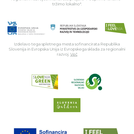
tržimo lokalno".
Izdelavo tega spletnega mesta sofinancirata Republika
Slovenija in Evropska Unija iz Evropskega sklada za regionalni
razvoj.
Več
Read about p
Slovenia Outdoor we
EU