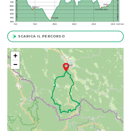
SCARICA IL PERCORSO
+
−