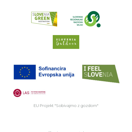
Read about p
Slovenia Outdoor we
EU
EU Projekt "Sobivajmo z gozdom"