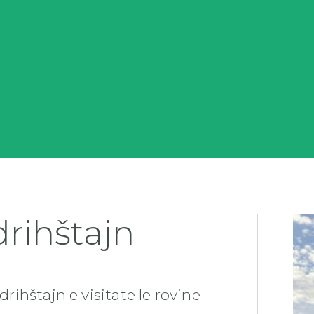
drihštajn
drihštajn e visitate le rovine