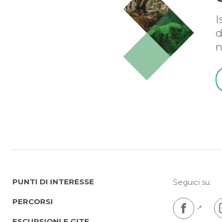
I
d
n
PUNTI DI INTERESSE
Seguici su:
PERCORSI
Pojdi
ESCURSIONI E GITE