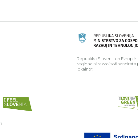
ski kmetijski sklad za razvoj podeželja: Evropa investir
Republika Slovenija in Evropska
regionalni razvoj sofinancirata
lokalno".
in