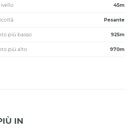
livello
45m
ficoltà
Pesante
to più basso
925m
to più alto
970m
IÙ IN