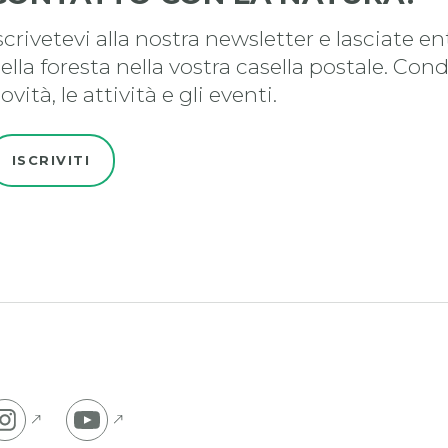
scrivetevi alla nostra newsletter e lasciate en
ella foresta nella vostra casella postale. Con
ovità, le attività e gli eventi.
ISCRIVITI
 na Facebook stran
Pojdi na Instagram stran
Pojdi na YouTube stran